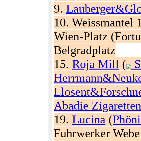
9.
Lauberger&Glos
10. Weissmantel 
Wien-Platz (Fort
Belgradplatz
15.
Roja Mill
(
S
Herrmann&Neuko
Llosent&Forschne
Abadie Zigaretten
19.
Lucina
(
Phöni
Fuhrwerker Weber