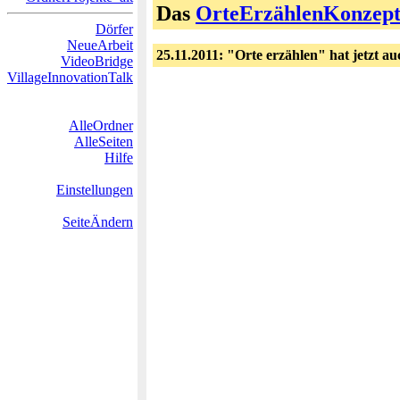
Das
OrteErzählenKonzep
Dörfer
NeueArbeit
25.11.2011: "Orte erzählen" hat jetzt a
VideoBridge
VillageInnovationTalk
AlleOrdner
AlleSeiten
Hilfe
Einstellungen
SeiteÄndern