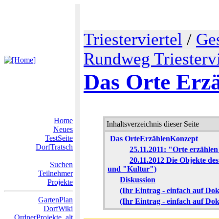
Triesterviertel
/
Ge
Rundweg Triestervi
Das Orte Erz
Home
Inhaltsverzeichnis dieser Seite
Neues
TestSeite
Das OrteErzählenKonzept
DorfTratsch
25.11.2011: "Orte erzählen
20.11.2012 Die Objekte des
Suchen
und "Kultur")
Teilnehmer
Diskussion
Projekte
(Ihr Eintrag - einfach auf Do
GartenPlan
(Ihr Eintrag - einfach auf Do
DorfWiki
OrdnerProjekte_alt