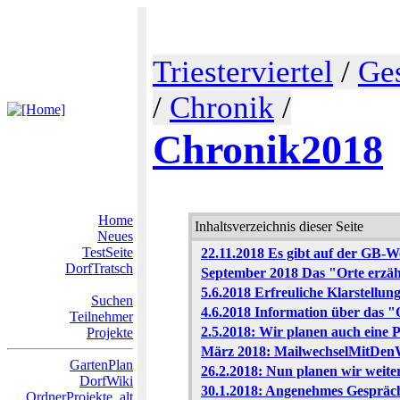
Triesterviertel
/
Ge
/
Chronik
/
Chronik2018
Home
Inhaltsverzeichnis dieser Seite
Neues
TestSeite
22.11.2018 Es gibt auf der GB-
DorfTratsch
September 2018 Das "Orte erzähl
5.6.2018 Erfreuliche Klarstellun
Suchen
4.6.2018 Information über das "
Teilnehmer
2.5.2018: Wir planen auch eine Pe
Projekte
März 2018: MailwechselMitDe
GartenPlan
26.2.2018: Nun planen wir weiter
DorfWiki
30.1.2018: Angenehmes Gespräch
OrdnerProjekte_alt