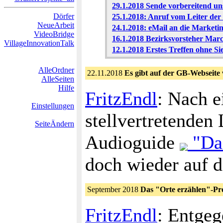
29.1.2018 Sende vorbereitend u
Dörfer
25.1.2018: Anruf vom Leiter d
NeueArbeit
24.1.2018: eMail an die Market
VideoBridge
16.1.2018 Bezirksvorsteher Marc
VillageInnovationTalk
12.1.2018 Erstes Treffen ohne Si
AlleOrdner
22.11.2018
Es gibt auf der GB-Webseite
AlleSeiten
Hilfe
FritzEndl
: Nach 
Einstellungen
stellvertretenden
SeiteÄndern
Audioguide
"Das
doch wieder auf d
September 2018
Das "Orte erzählen"-Pro
FritzEndl
: Entge