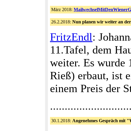
März 2018:
MailwechselMitDenWiener
26.2.2018:
Nun planen wir weiter an der
FritzEndl
: Johann
11.Tafel, dem Hau
weiter. Es wurde
Rieß) erbaut, is
einem Preis der S
...........................
30.1.2018:
Angenehmes Gespräch mit "Wi