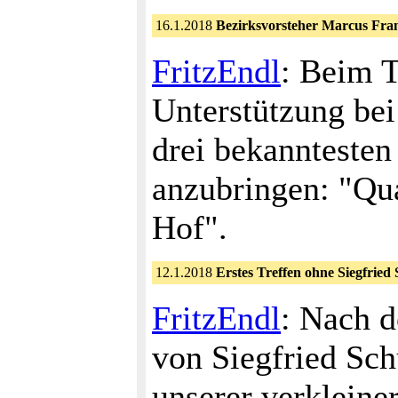
16.1.2018
Bezirksvorsteher Marcus Fran
FritzEndl
: Beim T
Unterstützung be
drei bekanntesten
anzubringen: "Qu
Hof".
12.1.2018
Erstes Treffen ohne Siegfried
FritzEndl
: Nach 
von Siegfried Sch
unserer verkleine