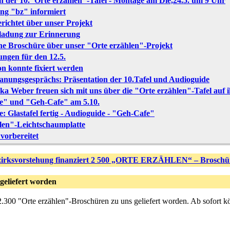
n der 10."Orte erzählen"-Tafel - Montage am Die,24.5. um 9 Uhr
ung "bz" informiert
richtet über unser Projekt
nladung zur Erinnerung
eine Broschüre über unser "Orte erzählen"-Projekt
ungen für den 12.5.
on konnte fixiert werden
anungsgesprächs: Präsentation der 10.Tafel und Audioguide
a Weber freuen sich mit uns über die "Orte erzählen"-Tafel auf
be" und "Geh-Cafe" am 5.10.
e: Glastafel fertig - Audioguide - "Geh-Cafe"
hlen"-Leichtschaumplatte
 vorbereitet
irksvorstehung finanziert 2 500 „ORTE ERZÄHLEN“ – Broschü
geliefert worden
2.300 "Orte erzählen"-Broschüren zu uns geliefert worden. Ab sofort könn