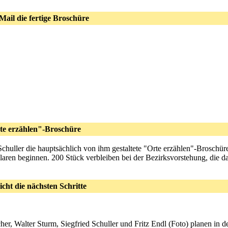
ail die fertige Broschüre
rte erzählen"-Broschüre
 Schuller die hauptsächlich von ihm gestaltete "Orte erzählen"-Broschüre
en beginnen. 200 Stück verbleiben bei der Bezirksvorstehung, die dafü
ht die nächsten Schritte
r, Walter Sturm, Siegfried Schuller und Fritz Endl (Foto) planen in d