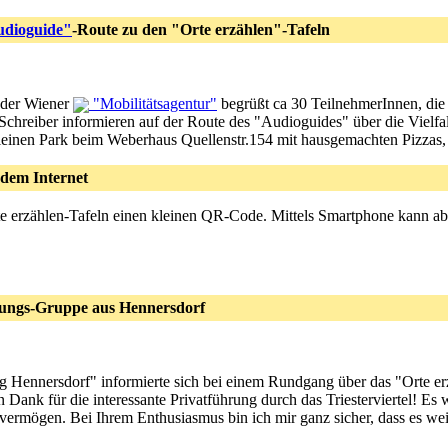
dioguide"
-Route zu den "Orte erzählen"-Tafeln
n der Wiener
"Mobilitätsagentur"
begrüßt ca 30 TeilnehmerInnen, die 
Schreiber informieren auf der Route des "Audioguides" über die Vielfal
leinen Park beim Weberhaus Quellenstr.154 mit hausgemachten Pizzas
dem Internet
Orte erzählen-Tafeln einen kleinen QR-Code. Mittels Smartphone kann ab
ungs-Gruppe aus Hennersdorf
 Hennersdorf" informierte sich bei einem Rundgang über das "Orte er
Dank für die interessante Privatführung durch das Triesterviertel! Es w
evermögen. Bei Ihrem Enthusiasmus bin ich mir ganz sicher, dass es we