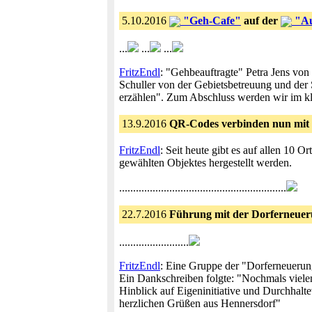
5.10.2016
"Geh-Cafe"
auf der
"Au
...
...
...
FritzEndl
: "Gehbeauftragte" Petra Jens vo
Schuller von der Gebietsbetreuung und der 
erzählen". Zum Abschluss werden wir im k
13.9.2016
QR-Codes verbinden nun mit 
FritzEndl
: Seit heute gibt es auf allen 10 
gewählten Objektes hergestellt werden.
............................................................
22.7.2016
Führung mit der Dorferneuer
.........................
FritzEndl
: Eine Gruppe der "Dorferneuerung
Ein Dankschreiben folgte: "Nochmals vielen 
Hinblick auf Eigeninitiative und Durchhalt
herzlichen Grüßen aus Hennersdorf"