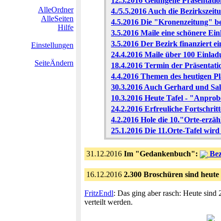
12.5.2016 Gelungene Präsentatio
AlleOrdner
4./5.5.2016 Auch die Bezirkszeit
AlleSeiten
4.5.2016 Die "Kronenzeitung" be
Hilfe
3.5.2016 Maile eine schönere Ei
3.5.2016 Der Bezirk finanziert 
Einstellungen
24.4.2016 Maile über 100 Einlad
SeiteÄndern
18.4.2016 Termin der Präsentati
4.4.2016 Themen des heutigen Pl
30.3.2016 Auch Gerhard und Salk
10.3.2016 Heute Tafel - "Anpro
24.2.2016 Erfreuliche Fortschritt
4.2.2016 Hole die 10."Orte-erzä
25.1.2016 Die 11.Orte-Tafel wird
31.12.2016
Im "Gedankenbuch":
Bez
16.12.2016
2.300 Broschüren sind heute 
FritzEndl
: Das ging aber rasch: Heute sind 
verteilt werden.
..............................................................