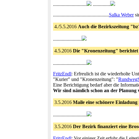
...........................
..............
.............................................
Salka Weber
si
4./5.5.2016
Auch die Bezirkszeitung "bz
.......................
4.5.2016
Die "Kronenzeitung" berichtet
...........................
FritzEndl
: Erfreulich ist die wiederholte 
"Kurier" und "Kronenzeitung": "
RundwegSo
Eine Berichtigung bedarf aber die Informati
Wir sind nämlich schon an der Planung v
3.5.2016
Maile eine schönere Einladung
...........................
3.5.2016
Der Bezirk finanziert eine Bro
FritzEndl
: Vor einiger Zeit erfuhr die Lei