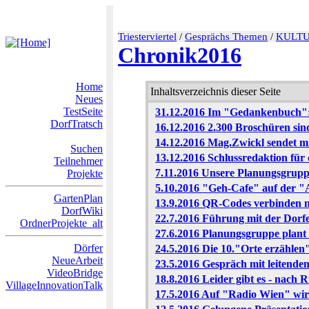
Triesterviertel
/
Gesprächs Themen
/
KULT
Chronik2016
Home
Inhaltsverzeichnis dieser Seite
Neues
TestSeite
31.12.2016 Im "Gedankenbuch"
DorfTratsch
16.12.2016 2.300 Broschüren sind
14.12.2016 Mag.Zwickl sendet mi
Suchen
13.12.2016 Schlussredaktion für
Teilnehmer
7.11.2016 Unsere Planungsgruppe
Projekte
5.10.2016 "Geh-Cafe" auf der "
GartenPlan
13.9.2016 QR-Codes verbinden n
DorfWiki
22.7.2016 Führung mit der Dor
OrdnerProjekte_alt
27.6.2016 Planungsgruppe plant 
Dörfer
24.5.2016 Die 10."Orte erzählen"-
NeueArbeit
23.5.2016 Gespräch mit leitende
VideoBridge
18.8.2016 Leider gibt es - nach 
VillageInnovationTalk
17.5.2016 Auf "Radio Wien" wir