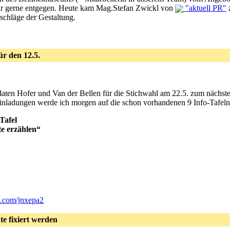
ir gerne entgegen. Heute kam Mag.Stefan Zwickl von
"aktuell PR"
z
rschläge der Gestaltung.
ür den 12.5.
ten Hofer und Van der Bellen für die Stichwahl am 22.5. zum nächste
inladungen werde ich morgen auf die schon vorhandenen 9 Info-Tafeln 
Tafel
te erzählen“
rl.com/jnxepa2
e fixiert werden