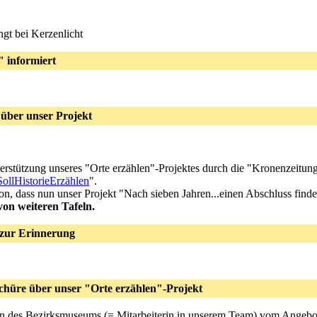
ngt bei Kerzenlicht
" informiert
 über unser Projekt
Unterstützung unseres "Orte erzählen"-Projektes durch die "Kronenzeitu
llHistorieErzählen
".
on, dass nun unser Projekt "Nach sieben Jahren...einen Abschluss finde
on weiteren Tafeln.
 zur Erinnerung
schüre über unser "Orte erzählen"-Projekt
terin des Bezirksmuseums (= Mitarbeiterin in unserem Team) vom Angebo