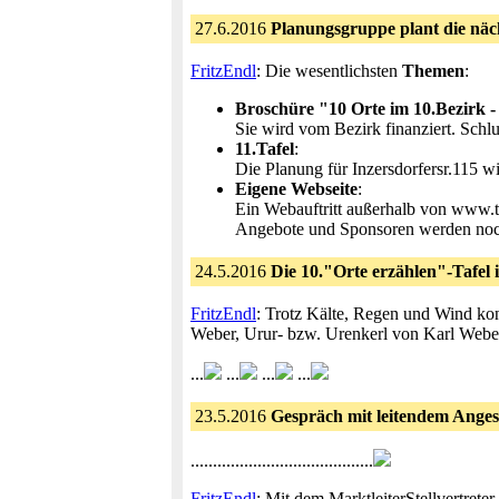
27.6.2016
Planungsgruppe plant die näch
FritzEndl
: Die wesentlichsten
Themen
:
Broschüre "10 Orte im 10.Bez
Sie wird vom Bezirk finanziert. Schlu
11.Tafel
:
Die Planung für Inzersdorfersr.115 wi
Eigene Webseite
:
Ein Webauftritt außerhalb von www.tr
Angebote und Sponsoren werden noc
24.5.2016
Die 10."Orte erzählen"-Tafel 
FritzEndl
: Trotz Kälte, Regen und Wind ko
Weber, Urur- bzw. Urenkerl von Karl Weber
...
...
...
...
23.5.2016
Gespräch mit leitendem Anges
.........................................
FritzEndl
: Mit dem MarktleiterStellvertret