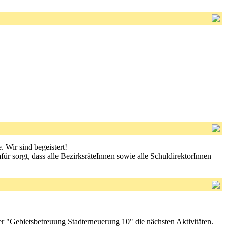
. Wir sind begeistert!
r sorgt, dass alle BezirksräteInnen sowie alle SchuldirektorInnen
er "Gebietsbetreuung Stadterneuerung 10" die nächsten Aktivitäten.