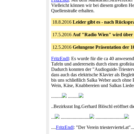
Vielleicht können wir bei diesem großen H
Quellenstraße erhalten.
18.8.2016
Leider gibt es - nach Rückspr
17.5.2016
Auf "Radio Wien" wird über
12.5.2016
Gelungene Präsentation der 1
FritzEndl
: Es wurde für die ca 40 anwesend
Tafeln und andererseits durch einen großrä
Dadurch konnten der "Audioguide-Triestervi
dass auch das elektrische Klavier als Begle
bis uns schließlich Salka Weber auch ohne 
Wein, Käse, Knabbereien und Salkas Lieder 
.........
.........
..Bezirksrat Ing.Gerhard Blöschl eröffnet die 
...
........................
........................
....
FritzEndl
: "Der Verein triesterviertel.at"....