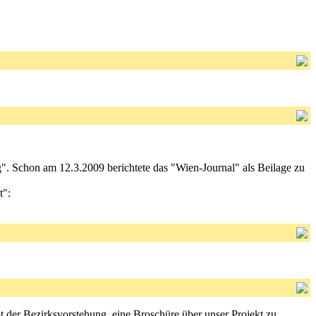
ng". Schon am 12.3.2009 berichtete das "Wien-Journal" als Beilage zu
t":
t der Bezirksvorstehung, eine Broschüre über unser Projekt zu