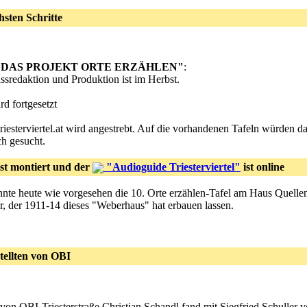
sten Schritte
irk - DAS PROJEKT ORTE ERZÄHLEN"
:
ssredaktion und Produktion ist im Herbst.
rd fortgesetzt
iesterviertel.at wird angestrebt. Auf die vorhandenen Tafeln würden d
h gesucht.
ist montiert und der
"Audioguide Triesterviertel"
ist online
nnte heute wie vorgesehen die 10. Orte erzählen-Tafel am Haus Quelle
, der 1911-14 dieses "Weberhaus" hat erbauen lassen.
tellten von OBI
er von OBI-Triesterstraße Christian Schandl fand mit Siegfried Schulle