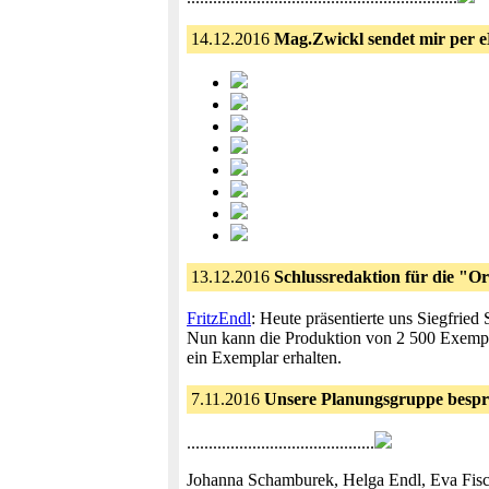
14.12.2016
Mag.Zwickl sendet mir per eM
13.12.2016
Schlussredaktion für die "O
FritzEndl
: Heute präsentierte uns Siegfried
Nun kann die Produktion von 2 500 Exemplar
ein Exemplar erhalten.
7.11.2016
Unsere Planungsgruppe bespric
...........................................
Johanna Schamburek, Helga Endl, Eva Fische