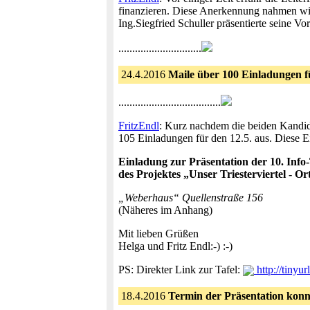
finanzieren. Diese Anerkennung nahmen w
Ing.Siegfried Schuller präsentierte seine Vo
..............................
24.4.2016
Maile über 100 Einladungen f
.....................................
FritzEndl
: Kurz nachdem die beiden Kandida
105 Einladungen für den 12.5. aus. Diese E
Einladung zur Präsentation der 10. Info-
des Projektes „Unser Triesterviertel - Or
„Weberhaus“ Quellenstraße 156
(Näheres im Anhang)
Mit lieben Grüßen
Helga und Fritz Endl:-) :-)
PS: Direkter Link zur Tafel:
http://tinyu
18.4.2016
Termin der Präsentation konnt