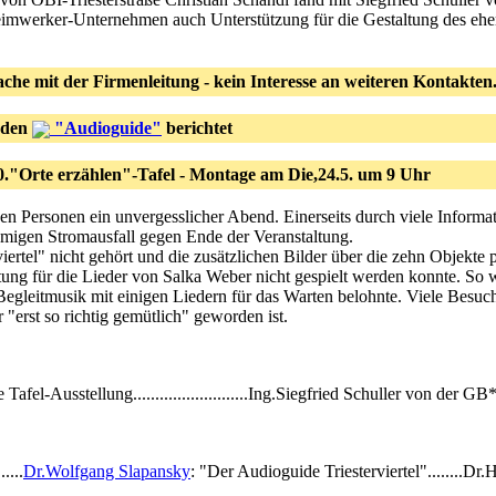
eimwerker-Unternehmen auch Unterstützung für die Gestaltung des ehem
ache mit der Firmenleitung - kein Interesse an weiteren Kontakten
 den
"Audioguide"
berichtet
0."Orte erzählen"-Tafel - Montage am Die,24.5. um 9 Uhr
en Personen ein unvergesslicher Abend. Einerseits durch viele Informat
umigen Stromausfall gegen Ende der Veranstaltung.
ertel" nicht gehört und die zusätzlichen Bilder über die zehn Objekt
itung für die Lieder von Salka Weber nicht gespielt werden konnte. So
Begleitmusik mit einigen Liedern für das Warten belohnte. Viele Besuc
"erst so richtig gemütlich" geworden ist.
Tafel-Ausstellung..........................Ing.Siegfried Schuller von der GB
....
Dr.Wolfgang Slapansky
: "Der Audioguide Triesterviertel"........D