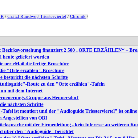
UR
/
Grätzl Rundweg Triesterviertel
/
Chronik
/
: Bezirksvorstehung finanziert 2 500 „ORTE ERZÄHLEN“ – Bro
 heute geliefert worden
r per eMail die fertige Broschüre
 die "Orte erzählen"-Broschüre
 bespricht die nächsten Schritte
Audioguide"-Route zu den "Orte erzählen"-Tafeln
un mit dem Internet
ferneuerungs-Gruppe aus Hennersdorf
die nächsten Schritte
Tafel ist montiert und der "Audioguide Triesterviertel" ist online
m Angestellten von OBI
Rücksprache mit der Firmenleitung - kein Interesse an weiteren Ko
d über den "Audioguide" berichtet