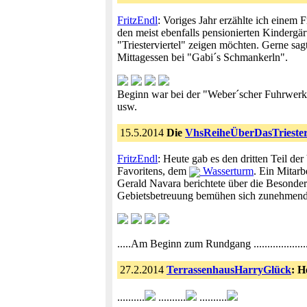
FritzEndl
: Voriges Jahr erzählte ich einem 
den meist ebenfalls pensionierten Kindergä
"Triesterviertel" zeigen möchten. Gerne sagt
Mittagessen bei "Gabi´s Schmankerln".
Beginn war bei der "Weber´scher Fuhrwerks
usw.
15.5.2014
Die
VhsReiheÜberDasTriesterv
FritzEndl
: Heute gab es den dritten Teil 
Favoritens, dem
Wasserturm
. Ein Mitarb
Gerald Navara berichtete über die Besonde
Gebietsbetreuung bemühen sich zunehmend, s
.....Am Beginn zum Rundgang .................
27.2.2014
TerrassenhausHarryGlück
: H
..........
..........
..........