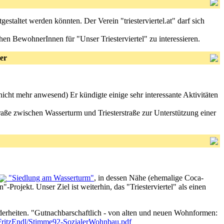
estaltet werden könnten. Der Verein "triesterviertel.at" darf sich
hen BewohnerInnen für "Unser Triesterviertel" zu interessieren.
er
icht mehr anwesend) Er kündigte einige sehr interessante Aktivitäten
ße zwischen Wasserturm und Triesterstraße zur Unterstützung einer
"Siedlung am Wasserturm"
, in dessen Nähe (ehemalige Coca-
Projekt. Unser Ziel ist weiterhin, das "Triesterviertel" als einen
nderheiten. "Gutnachbarschaftlich - von alten und neuen Wohnformen:
ritzEndl/Stimme92-SozialerWohnbau.pdf