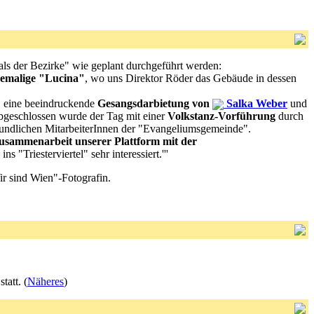
ls der Bezirke" wie geplant durchgeführt werden:
hemalige "Lucina"
, wo uns Direktor Röder das Gebäude in dessen
" eine beeindruckende
Gesangsdarbietung von
Salka Weber
und
bgeschlossen wurde der Tag mit einer
Volkstanz-Vorführung
durch
eundlichen MitarbeiterInnen der "Evangeliumsgemeinde".
 Zusammenarbeit unserer Plattform mit der
 "Triesterviertel" sehr interessiert.'''
 sind Wien"-Fotografin.
att. (
Näheres
)