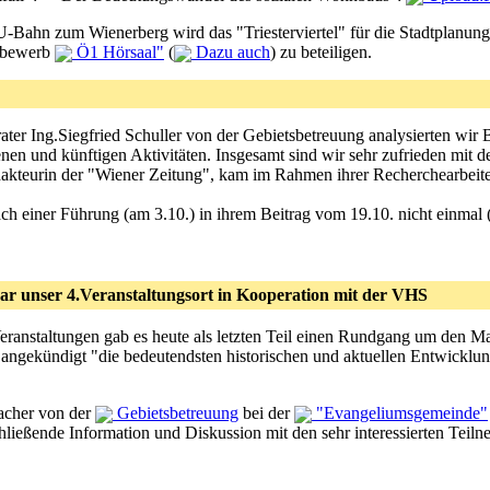
U-Bahn zum Wienerberg wird das "Triesterviertel" für die Stadtplanun
ttbewerb
Ö1 Hörsaal"
(
Dazu auch
) zu beteiligen.
er Ing.Siegfried Schuller von der Gebietsbetreuung analysierten wir
enen und künftigen Aktivitäten. Insgesamt sind wir sehr zufrieden mi
dakteurin der "Wiener Zeitung", kam im Rahmen ihrer Recherchearbeiten
nach einer Führung (am 3.10.) in ihrem Beitrag vom 19.10. nicht einmal 
ar unser 4.Veranstaltungsort in Kooperation mit der VHS
ranstaltungen gab es heute als letzten Teil einen Rundgang um den Ma
 angekündigt "die bedeutendsten historischen und aktuellen Entwicklun
acher von der
Gebietsbetreuung
bei der
"Evangeliumsgemeinde"
hließende Information und Diskussion mit den sehr interessierten Teil