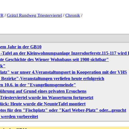
UR
/
Grätzl Rundweg Triesterviertel
/
Chronik
/
esem Jahr in der GB10
"-Tafel an der Kleinwohnungsanlage Inzersdorferstr.115-117 wird
amte Geschichte des Wiener Wohnbaus seit 1900 sichtbar"
ck"
latz" war unser 4.Veranstaltungsort in Kooperation mit der VHS
r Bezirke"-Veranstaltungen verliefen heute erfolgreich
en 10.6. in der "Evangeliumsgemeinde"
führung auf Grund eines privaten Ersuchens
riesterviertel wurde im Wasserturm fortgesetzt
ück: Heute wurde die NeunteTafel montiert
tos für den "Fischplatz" oder "Karl Weber-Platz" oder...gesucht
 werden vorbereitet