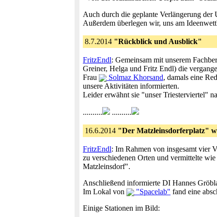
Auch durch die geplante Verlängerung der 
Außerdem überlegen wir, uns am Ideenwe
8.7.2014
"Rückblick und Ausblick"
FritzEndl
: Gemeinsam mit unserem Fachberat
Greiner, Helga und Fritz Endl) die vergang
Frau
Solmaz Khorsand
, damals eine Re
unsere Aktivitäten informierten.
Leider erwähnt sie "unser Triesterviertel" 
..........
..........
16.6.2014
"Der Matzleinsdorferplatz" w
FritzEndl
: Im Rahmen von insgesamt vier Ve
zu verschiedenen Orten und vermittelte wie
Matzleinsdorf".
Anschließend informierte DI Hannes Gröbl
Im Lokal von
"Spacelab"
fand eine absc
Einige Stationen im Bild: