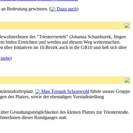
g an Bedeutung gewinnen. (
Dazu auch
)
 BewohnerInnen des "Triesterviertels" (Johanna Schamburek, Jürgen
t dem bisher Erreichten und werden auf diesem Weg weitermachen.
 über Initiativen im 10.Bezirk auch in die GB10 und ließ sich über
(
siehe
)
tzleinsdorferplatz.
Mag.Tomash Schoiswohl
führte unsere Gruppe
gen des Platzes, sowie der ehemaligen Vorstadtsiedlung
über Gestaltungsmöglichkeiten des kleinen Platzes zur Triesterstraße.
nehmerInnen dieses Rundganges statt.