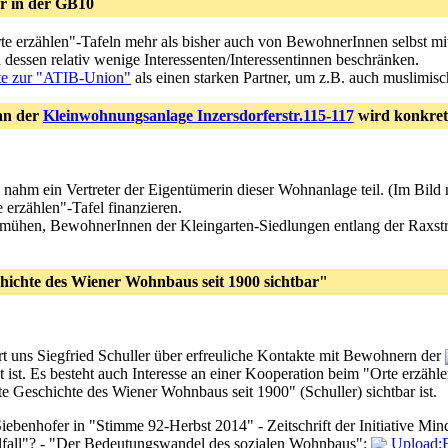
hr in der GB10
rte erzählen"-Tafeln mehr als bisher auch von BewohnerInnen selbst mitg
d dessen relativ wenige Interessenten/Interessentinnen beschränken.
te zur "ATIB-Union"
als einen starken Partner, um z.B. auch muslimisc
 an der
Kleinwohnungsanlage Inzersdorferstr.115-117
wird konkret
nahm ein Vertreter der Eigentümerin dieser Wohnanlage teil. (Im Bild n
 erzählen"-Tafel finanzieren.
mühen, BewohnerInnen der Kleingarten-Siedlungen entlang der Raxstra
chichte des Wiener Wohnbaus seit 1900 sichtbar"
t uns Siegfried Schuller über erfreuliche Kontakte mit Bewohnern der
st. Es besteht auch Interesse an einer Kooperation beim "Orte erzählen"-
mte Geschichte des Wiener Wohnbaus seit 1900" (Schuller) sichtbar ist.
iebenhofer in "Stimme 92-Herbst 2014" - Zeitschrift der Initiative Mi
alfall"? - "Der Bedeutungswandel des sozialen Wohnbaus":
Upload:F