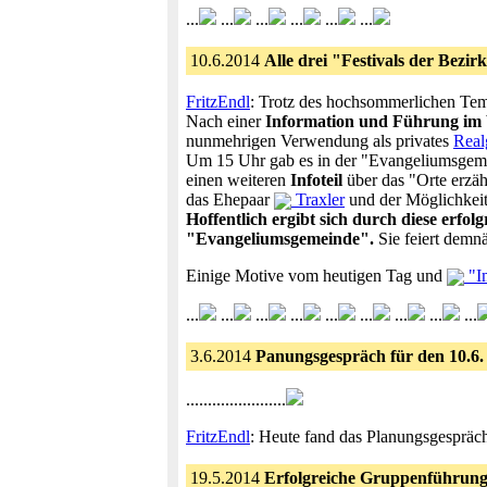
...
...
...
...
...
...
10.6.2014
Alle drei "Festivals der Bezir
FritzEndl
: Trotz des hochsommerlichen Temp
Nach einer
Information und Führung im
nunmehrigen Verwendung als privates
Rea
Um 15 Uhr gab es in der "Evangeliumsgeme
einen weiteren
Infoteil
über das "Orte erzä
das Ehepaar
Traxler
und der Möglichkeit
Hoffentlich ergibt sich durch diese erf
"Evangeliumsgemeinde".
Sie feiert demnäc
Einige Motive vom heutigen Tag und
"I
...
...
...
...
...
...
...
...
...
3.6.2014
Panungsgespräch für den 10.6
.......................
FritzEndl
: Heute fand das Planungsgespräc
19.5.2014
Erfolgreiche Gruppenführung