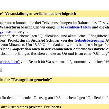
ke"-Veranstaltungen verliefen heute erfolgreich
eraturen konnten die drei Teilveranstaltungen im Rahmen des "Festiva
 Wasserturm
besichtigten wir einige
Orte erzählen-Tafeln
und die e
lgymnasium
zeigte.
inde", dem ehemaligen "Quellenkino" und aktuell eine "Pfingskirche
hlen"-Projekt
durch Siegfried Schuller von der
Gebietsbetreuung
. A
 zum Mittanzen. Um 18.30 Uhr bedankten wir uns bei den sehr gastfr
olgreiche Kooperation auch in der kommenden Zeit eine verstärkte
hst ihr 40-jähriges Bestehen an diesem Ort und ist an einer "Öffnung" ins
mpressionen"
vom Besuch im Wasserturm, aufgenommen von einer "Wir
. in der "Evangeliumsgemeinde"
h für den kommenden Dienstag am 10.6. im ehemaligen "Quellenkino" st
 auf Grund eines privaten Ersuchens