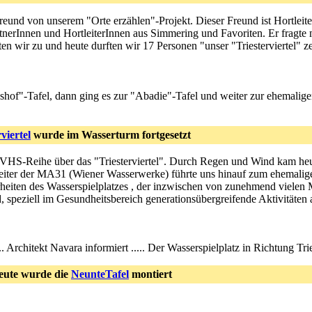
Freund von unserem "Orte erzählen"-Projekt. Dieser Freund ist Hortleite
rtnerInnen und HortleiterInnen aus Simmering und Favoriten. Er fragte
en wir zu und heute durften wir 17 Personen "unser "Triesterviertel" ze
hof"-Tafel, dann ging es zur "Abadie"-Tafel und weiter zur ehemalig
iertel
wurde im Wasserturm fortgesetzt
der VHS-Reihe über das "Triesterviertel". Durch Regen und Wind kam h
eiter der MA31 (Wiener Wasserwerke) führte uns hinauf zum ehemaligen 
rheiten des Wasserspielplatzes , der inzwischen von zunehmend viele
peziell im Gesundheitsbereich generationsübergreifende Aktivitäten an
.... Architekt Navara informiert ..... Der Wasserspielplatz in Richtung Tri
eute wurde die
NeunteTafel
montiert