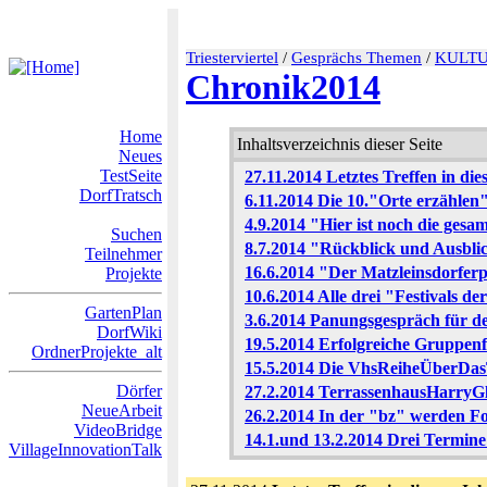
Triesterviertel
/
Gesprächs Themen
/
KULT
Chronik2014
Home
Inhaltsverzeichnis dieser Seite
Neues
TestSeite
27.11.2014 Letztes Treffen in di
DorfTratsch
6.11.2014 Die 10."Orte erzählen
4.9.2014 "Hier ist noch die ges
Suchen
8.7.2014 "Rückblick und Ausbli
Teilnehmer
16.6.2014 "Der Matzleinsdorferp
Projekte
10.6.2014 Alle drei "Festivals de
GartenPlan
3.6.2014 Panungsgespräch für d
DorfWiki
19.5.2014 Erfolgreiche Gruppen
OrdnerProjekte_alt
15.5.2014 Die VhsReiheÜberDasT
Dörfer
27.2.2014 TerrassenhausHarryGl
NeueArbeit
26.2.2014 In der "bz" werden Fo
VideoBridge
14.1.und 13.2.2014 Drei Termine
VillageInnovationTalk