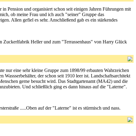
r in Pension und organisiert schon seit einigen Jahren Führungen mit
 mich, ob meine Frau und ich auch "seiner" Gruppe das
igen. Allen gefiel es sehr. Anschließend gab es ein stärkendes
en Zuckerlfabrik Heller und zum "Terrassenhaus" von Harry Glück
eute nur eine sehr kleine Gruppe zum 1898/99 erbauten Wahrzeichen
Wassserbehälter, der schon seit 1910 leer ist. Landschaftsarchitekt
n Menschen gerne besucht wird. Das Stadtgartenamt (MA42) und die
zubieten. Und schließlich ging es dann hinaus auf die "Laterne".
esterstraße .....Oben auf der "Laterne" ist es stürmisch und nass.