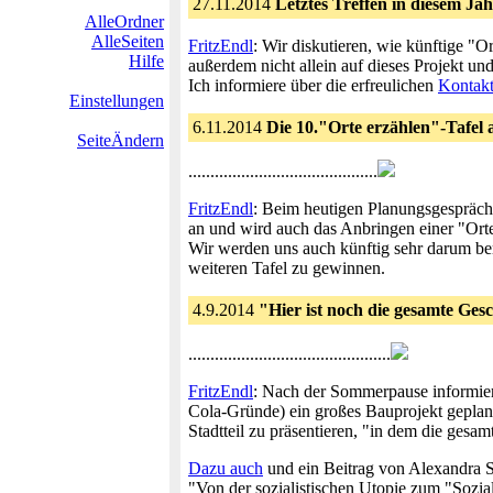
27.11.2014
Letztes Treffen in diesem Ja
AlleOrdner
AlleSeiten
FritzEndl
: Wir diskutieren, wie künftige "O
Hilfe
außerdem nicht allein auf dieses Projekt un
Ich informiere über die erfreulichen
Kontak
Einstellungen
6.11.2014
Die 10."Orte erzählen"-Tafel
SeiteÄndern
...........................................
FritzEndl
: Beim heutigen Planungsgespräch 
an und wird auch das Anbringen einer "Orte
Wir werden uns auch künftig sehr darum be
weiteren Tafel zu gewinnen.
4.9.2014
"Hier ist noch die gesamte Ges
..............................................
FritzEndl
: Nach der Sommerpause informier
Cola-Gründe) ein großes Bauprojekt geplant i
Stadtteil zu präsentieren, "in dem die gesa
Dazu auch
und ein Beitrag von Alexandra S
"Von der sozialistischen Utopie zum "Sozi