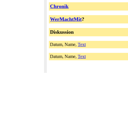
Chronik
WerMachtMit
?
Diskussion
Datum, Name,
Text
Datum, Name,
Text