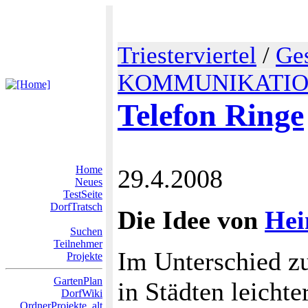
Triesterviertel
/
Ge
KOMMUNIKATI
Telefon Ringe
Home
29.4.2008
Neues
TestSeite
DorfTratsch
Die Idee von
Hei
Suchen
Teilnehmer
Im Unterschied zu
Projekte
GartenPlan
in Städten leicht
DorfWiki
OrdnerProjekte_alt