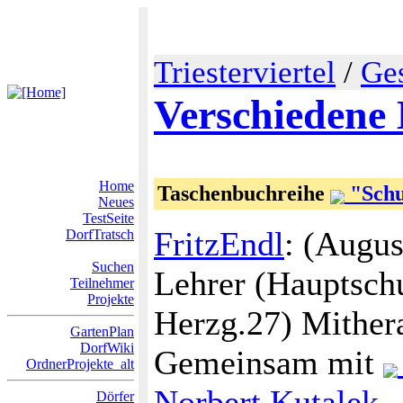
Triesterviertel
/
Ge
Verschiedene
Home
Taschenbuchreihe
"Schu
Neues
TestSeite
FritzEndl
: (Augus
DorfTratsch
Suchen
Lehrer (Hauptsch
Teilnehmer
Projekte
Herzg.27) Mither
GartenPlan
DorfWiki
Gemeinsam mit
OrdnerProjekte_alt
Norbert Kutalek
,
Dörfer