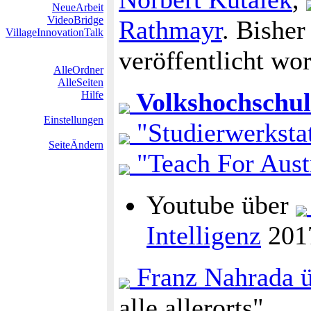
NeueArbeit
VideoBridge
Rathmayr
. Bisher
VillageInnovationTalk
veröffentlicht wo
AlleOrdner
AlleSeiten
Volkshochschul
Hilfe
Einstellungen
"Studierwerksta
SeiteÄndern
"Teach For Aust
Youtube über
Intelligenz
201
Franz Nahrada ü
alle allerorts"