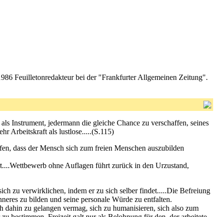
1986 Feuilletonredakteur bei der "Frankfurter Allgemeinen Zeitung".
n als Instrument, jedermann die gleiche Chance zu verschaffen, seines
Arbeitskraft als lustlose.....(S.115)
hufen, dass der Mensch sich zum freien Menschen auszubilden
ört....Wettbewerb ohne Auflagen führt zurück in den Urzustand,
 sich zu verwirklichen, indem er zu sich selber findet.....Die Befreiung
Inneres zu bilden und seine personale Würde zu entfalten.
ch dahin zu gelangen vermag, sich zu humanisieren, sich also zum
 bestimmen. Freizeit galt nur als Belohnung für den, der arbeitete