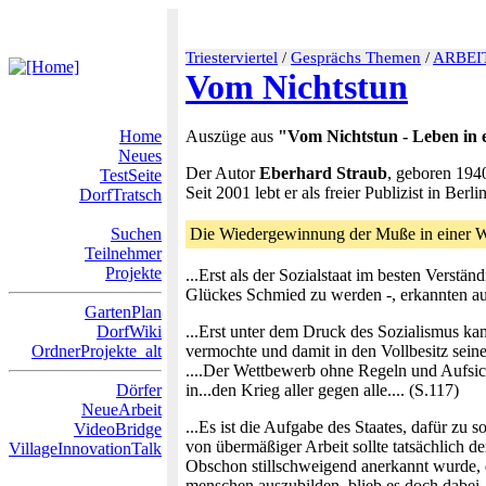
Triesterviertel
/
Gesprächs Themen
/
ARBEI
Vom Nichtstun
Home
Auszüge aus
"Vom Nichtstun - Leben in 
Neues
Der Autor
Eberhard Straub
, geboren 1940
TestSeite
Seit 2001 lebt er als freier Publizist in Berlin
DorfTratsch
Suchen
Die Wiedergewinnung der Muße in einer We
Teilnehmer
Projekte
...Erst als der Sozialstaat im besten Verstä
Glückes Schmied zu werden -, erkannten auc
GartenPlan
DorfWiki
...Erst unter dem Druck des Sozialismus ka
OrdnerProjekte_alt
vermochte und damit in den Vollbesitz seine
....Der Wettbewerb ohne Regeln und Aufsicht
Dörfer
in...den Krieg aller gegen alle.... (S.117)
NeueArbeit
...Es ist die Aufgabe des Staates, dafür zu s
VideoBridge
von übermäßiger Arbeit sollte tatsächlich d
VillageInnovationTalk
Obschon stillschweigend anerkannt wurde, d
menschen auszubilden, blieb es doch dabei,