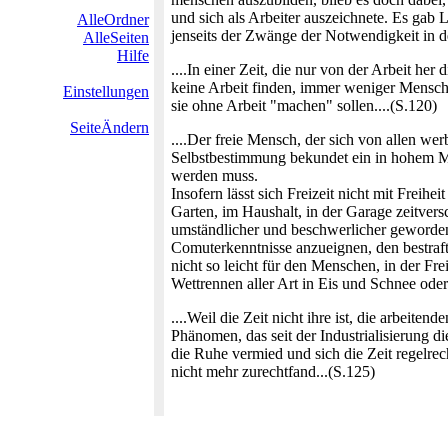
und sich als Arbeiter auszeichnete. Es gab
AlleOrdner
jenseits der Zwänge der Notwendigkeit in d
AlleSeiten
Hilfe
....In einer Zeit, die nur von der Arbeit 
keine Arbeit finden, immer weniger Mensch
Einstellungen
sie ohne Arbeit "machen" sollen....(S.120)
SeiteÄndern
....Der freie Mensch, der sich von allen we
Selbstbestimmung bekundet ein in hohem Ma
werden muss.
Insofern lässt sich Freizeit nicht mit Frei
Garten, im Haushalt, in der Garage zeitvers
umständlicher und beschwerlicher geworden,
Comuterkenntnisse anzueignen, den bestraf
nicht so leicht für den Menschen, in der F
Wettrennen aller Art in Eis und Schnee oder
....Weil die Zeit nicht ihre ist, die arbeit
Phänomen, das seit der Industrialisierung d
die Ruhe vermied und sich die Zeit regelrech
nicht mehr zurechtfand...(S.125)