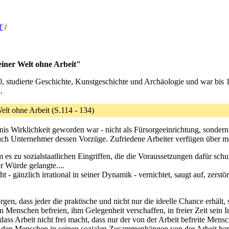
T
/
einer Welt ohne Arbeit"
, studierte Geschichte, Kunstgeschichte und Archäologie und war bis 
.
lt ohne Arbeit (S.114 - 134)
ndnis Wirklichkeit geworden war - nicht als Fürsorgeeinrichtung, sonder
h Unternehmer dessen Vorzüge. Zufriedene Arbeiter verfügen über mehr 
m es zu sozialstaatlichen Eingriffen, die die Voraussetzungen dafür sc
r Würde gelangte....
 - gänzlich irrational in seiner Dynamik - vernichtet, saugt auf, zerst
orgen, dass jeder die praktische und nicht nur die ideelle Chance erhält,
en Menschen befreien, ihm Gelegenheit verschaffen, in freier Zeit sein 
ass Arbeit nicht frei macht, dass nur der von der Arbeit befreite Mens
 den Menschen in seinen sozialen Zusammenhängen von der Arbeit her zu