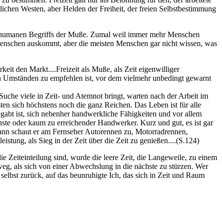
lichen Westen, aber Helden der Freiheit, der freien Selbstbestimmung
tlich-humanen Begriffs der Muße. Zumal weil immer mehr Menschen
Menschen auskommt, aber die meisten Menschen gar nicht wissen, was
eit den Markt....Freizeit als Muße, als Zeit eigenwilliger
en Umständen zu empfehlen ist, vor dem vielmehr unbedingt gewarnt
 Suche viele in Zeit- und Atemnot bringt, warten nach der Arbeit im
ten sich höchstens noch die ganz Reichen. Das Leben ist für alle
gabt ist, sich nebenher handwerkliche Fähigkeiten und vor allem
te oder kaum zu erreichender Handwerker. Kurz und gut, es ist gar
 dann schaut er am Fernseher Autorennen zu, Motorradrennen,
stung, als Sieg in der Zeit über die Zeit zu genießen....(S.124)
ie Zeiteinteilung sind, wurde die leere Zeit, die Langeweile, zu einem
sweg, als sich von einer Abwechslung in die nächste zu stürzen. Wer
h selbst zurück, auf das beunruhigte Ich, das sich in Zeit und Raum