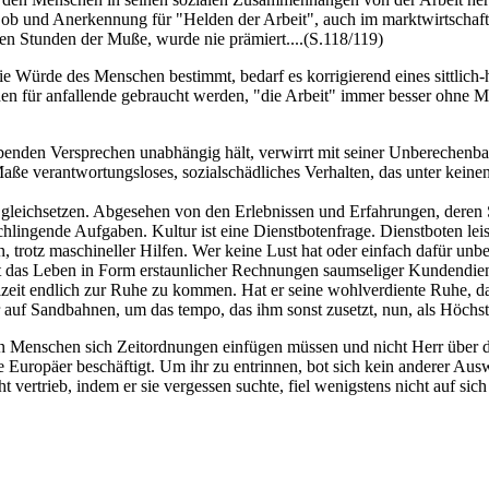
 Lob und Anerkennung für "Helden der Arbeit", auch im marktwirtschaft
en Stunden der Muße, wurde nie prämiert....(S.118/119)
her die Würde des Menschen bestimmt, bedarf es korrigierend eines sit
en für anfallende gebraucht werden, "die Arbeit" immer besser ohne 
rbenden Versprechen unabhängig hält, verwirrt mit seiner Unberechenbark
ße verantwortungsloses, sozialschädliches Verhalten, das unter kein
heit gleichsetzen. Abgesehen von den Erlebnissen und Erfahrungen, deren
chlingende Aufgaben. Kultur ist eine Dienstbotenfrage. Dienstboten leis
 trotz maschineller Hilfen. Wer keine Lust hat oder einfach dafür unbe
t das Leben in Form erstaunlicher Rechnungen saumseliger Kundendiens
reizeit endlich zur Ruhe zu kommen. Hat er seine wohlverdiente Ruhe,
 auf Sandbahnen, um das tempo, das ihm sonst zusetzt, nun, als Höchstlei
enden Menschen sich Zeitordnungen einfügen müssen und nicht Herr über d
ie Europäer beschäftigt. Um ihr zu entrinnen, bot sich kein anderer Au
t vertrieb, indem er sie vergessen suchte, fiel wenigstens nicht auf sic