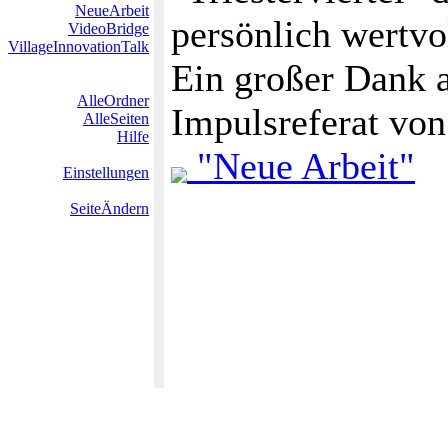
NeueArbeit
persönlich wertvo
VideoBridge
VillageInnovationTalk
Ein großer Dank a
AlleOrdner
Impulsreferat vo
AlleSeiten
Hilfe
"Neue Arbeit"
Einstellungen
SeiteÄndern