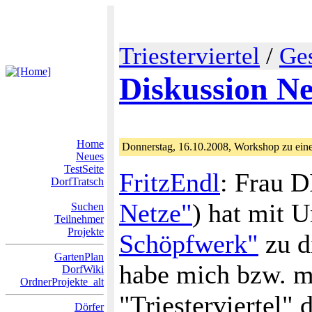
Triesterviertel
/
Ge
Diskussion Ne
Home
Donnerstag, 16.10.2008, Workshop zu einem
Neues
TestSeite
FritzEndl
: Frau D
DorfTratsch
Netze"
) hat mit 
Suchen
Teilnehmer
Projekte
Schöpfwerk"
zu d
GartenPlan
habe mich bzw. 
DorfWiki
OrdnerProjekte_alt
"Triesterviertel"
Dörfer