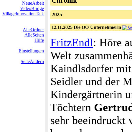
Chronik
NeueArbeit
VideoBridge
VillageInnovationTalk
2025
12.11.2025 Die OÖ-Unternehmerin
Ge
AlleOrdner
AlleSeiten
FritzEndl
: Höre a
Hilfe
Einstellungen
Welt zusammenhäl
SeiteÄndern
Kaindlsdorfer mit
Seidler und der M
Kindergärtnerin 
Töchtern
Gertrud
sehr beeindruckt 