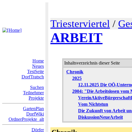
Triesterviertel
/
Ge
ARBEIT
Home
Inhaltsverzeichnis dieser Seite
Neues
TestSeite
Chronik
DorfTratsch
2025
12.11.2025 Die OÖ-Unterne
Suchen
2004: "Die Arbeitslosen vom 
Teilnehmer
VereinAktiveBürgerschaft
Projekte
Vom Nichtstun
GartenPlan
Die Zukunft von Arbeit u
DorfWiki
DiskussionNeueArbeit
OrdnerProjekte_alt
Dörfer