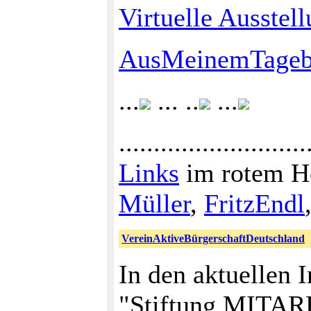
Virtuelle Ausstel
AusMeinemTagebu
...
... ..
...
.........................
Links
im rotem H
Müller
,
FritzEndl
VereinAktiveBürgerschaftDeutschland
In den aktuellen 
"Stiftung MITARB