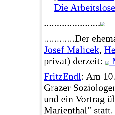
Die Arbeitslos
......................
............Der e
Josef Malicek
,
He
privat) derzeit:
M
FritzEndl
: Am 10.
Grazer Soziolog
und ein Vortrag ü
Marienthal" statt