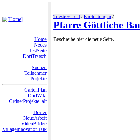
Triesterviertel
/
Einrichtungen
/
Pfarre Göttliche Ba
Home
Beschreibe hier die neue Seite.
Neues
TestSeite
DorfTratsch
Suchen
Teilnehmer
Projekte
GartenPlan
DorfWiki
OrdnerProjekte_alt
Dörfer
NeueArbeit
VideoBridge
VillageInnovationTalk