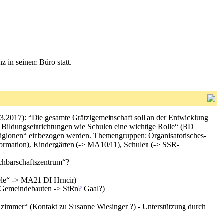
z in seinem Büro statt.
2017): “Die gesamte Grätzlgemeinschaft soll an der Entwicklung
en Bildungseinrichtungen wie Schulen eine wichtige Rolle“ (BD
religionen“ einbezogen werden. Themengruppen: Organisatorisches-
formation), Kindergärten (-> MA10/11), Schulen (-> SSR-
achbarschaftszentrum“?
iele“ -> MA21 DI Hrncir)
 + Gemeindebauten -> StRn
?
Gaal?)
nzimmer“ (Kontakt zu Susanne Wiesinger ?) - Unterstützung durch