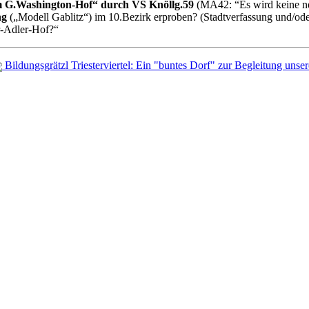
 G.Washington-Hof“ durch VS Knöllg.59
(MA42: “Es wird keine ne
ng
(„Modell Gablitz“) im 10.Bezirk erproben? (Stadtverfassung und/od
r-Adler-Hof?“
Bildungsgrätzl Triesterviertel: Ein "buntes Dorf" zur Begleitung un