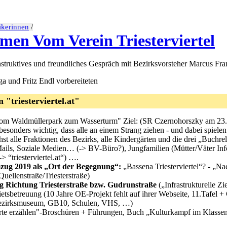
tikerinnen
/
men Vom Verein Triesterviertel
struktives und freundliches Gespräch mit Bezirksvorsteher Marcus Fran
a und Fritz Endl vorbereiteten
"triesterviertel.at"
m Waldmüllerpark zum Wasserturm" Ziel: (SR Czernohorszky am 23.3.
 besonders wichtig, dass alle an einem Strang ziehen - und dabei spiel
st alle Fraktionen des Bezirks, alle Kindergärten und die drei „Buch
Mails, Soziale Medien… (-> BV-Büro?), Jungfamilien (Mütter/Väter In
> “triesterviertel.at“) ….
ug 2019 als „Ort der Begegnung“:
„Bassena Triesterviertel“? - „N
Quellenstraße/Triesterstraße)
ng Richtung Triesterstraße bzw. Gudrunstraße
(„Infrastrukturelle Z
etsbetreuung (10 Jahre OE-Projekt fehlt auf ihrer Webseite, 11.Tafel
zirksmuseum, GB10, Schulen, VHS, …)
Orte erzählen"-Broschüren + Führungen, Buch „Kulturkampf im Klasse