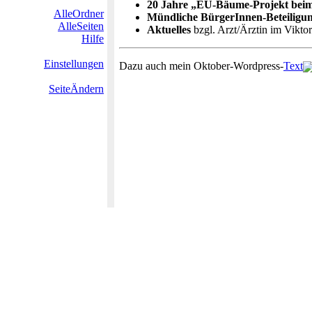
20 Jahre „EU-Bäume-Projekt beim
AlleOrdner
Mündliche BürgerInnen-Beteiligu
AlleSeiten
Aktuelles
bzgl. Arzt/Ärztin im Vikto
Hilfe
Einstellungen
Dazu auch mein Oktober-Wordpress-
Text
SeiteÄndern