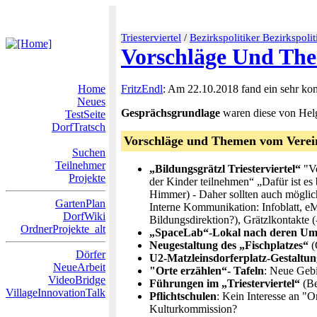
Triesterviertel
/
Bezirkspolitiker Bezirkspoli
Vorschläge Und The
Home
FritzEndl
: Am 22.10.2018 fand ein sehr kon
Neues
Gesprächsgrundlage
waren diese von Helg
TestSeite
DorfTratsch
Vorschläge und Themen vom Verein 
Suchen
Teilnehmer
„Bildungsgrätzl Triesterviertel“
"Vo
Projekte
der Kinder teilnehmen“ „Dafür ist es
Himmer) - Daher sollten auch möglich
GartenPlan
Interne Kommunikation: Infoblatt, e
DorfWiki
Bildungsdirektion?), Grätzlkontakte (-
OrdnerProjekte_alt
„SpaceLab“-Lokal nach deren Umz
Neugestaltung des „Fischplatzes“
(
Dörfer
U2-Matzleinsdorferplatz-Gestaltu
NeueArbeit
"Orte erzählen“- Tafeln
: Neue Gebi
VideoBridge
Führungen im „Triesterviertel“
(Be
VillageInnovationTalk
Pflichtschulen
: Kein Interesse an "
Kulturkommission?