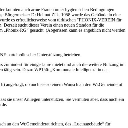
er konnten auch arme Frauen unter hygienischen Bedingungen
ige Bürgermeister Dr.Helmut Zilk. 1958 wurde das Gebäude in eine
06 wurde es erfreulicherweise vom türkischen "PHÖNIX-VEREIN für
 Derzeit sucht dieser Verein einen neuen Standort für die
dem „Phönix-RG“ gesucht. (Abgerissen kann es angeblich nicht werden
HNE parteipolitischer Unterstützung betrieben.
umindest für einige Jahre mietet und auch die weitere Nutzung im
 tätig sein. Dazu: WP156: „Kommunale Intelligenz“ in das
ich) angefragt, ob auch sie so einem Wunsch an den Wr.Gemeinderat
ss sie unser Anliegen unterstützen. Sie vermuten aber, dass auch ein
rde.
ch an den Wr.Gemeinderat richten, das „Lucinagebäude“ für