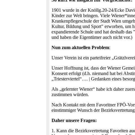
1901 wurde in der Knöllg.20-24/Ecke Davi
Kinder zur Welt bringen. Viele Wiener*inn
Krankenpflegeschule der Stadt Wien umgeb
Kultur, Bildung und Sport" erworben, um hi
expandierende Schule und hat deshalb das 
und haben die Eigentümer auch nicht vor.)
Nun zum aktuellen Problem
:
Unser Verein ist ein parteifreier „Grätzlver
Unser Hoffnung ist, dass der Wiener Geme
Konsent erfolgt (d.h. niemand hat bei Ab
„Triesterviertel“…. | Gedanken eines besor
Als „gelernter Wiener“ habe ich daher zue
zustimmen würden.
Nach Kontakt mit dem Favoritner FPÖ-Vorsitz
einstimmiger Wunsch der Bezirksvertretun
Daher unsere Fragen:
1. Kann die Bezirksvertretung Favoriten 