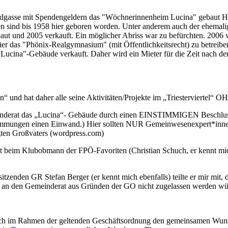
dgasse mit Spendengeldern das "Wöchnerinnenheim Lucina" gebaut Hi
en sind bis 1958 hier geboren worden. Unter anderem auch der ehemal
aut und 2005 verkauft. Ein möglicher Abriss war zu befürchten. 20
er das "Phönix-Realgymnasium" (mit Öffentlichkeitsrecht) zu betreiben.
"Lucina"-Gebäude verkauft. Daher wird ein Mieter für die Zeit nach 
ein“ und hat daher alle seine Aktivitäten/Projekte im „Triesterviertel“ O
inderat das „Lucina“- Gebäude durch einen EINSTIMMIGEN Beschluss z
stimmungen einen Einwand.) Hier sollten NUR Gemeinwesenexpert*innen
gten Großvaters (wordpress.com)
rst beim Klubobmann der FPÖ-Favoriten (Christian Schuch, er kennt m
enden GR Stefan Berger (er kennt mich ebenfalls) teilte er mir mit, da
g an den Gemeinderat aus Gründen der GO nicht zugelassen werden wü
auch im Rahmen der geltenden Geschäftsordnung den gemeinsamen Wuns