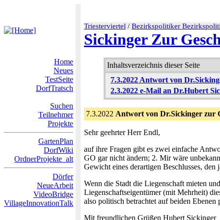
Triesterviertel
/
Bezirkspolitiker Bezirkspoli
Sickinger Zur Gesc
Home
Inhaltsverzeichnis dieser Seite
Neues
TestSeite
7.3.2022 Antwort von Dr.Sickin
DorfTratsch
2.3.2022 e-Mail an Dr.Hubert Si
Suchen
7.3.2022
Antwort von Dr.Sickinger zur
Teilnehmer
Projekte
Sehr geehrter Herr Endl,
GartenPlan
auf ihre Fragen gibt es zwei einfache Antw
DorfWiki
GO gar nicht ändern; 2. Mir wäre unbekannt,
OrdnerProjekte_alt
Gewicht eines derartigen Beschlusses, den j
Dörfer
Wenn die Stadt die Liegenschaft mieten und
NeueArbeit
Liegenschaftseigentümer (mit Mehrheit) die
VideoBridge
also politisch betrachtet auf beiden Ebene
VillageInnovationTalk
Mit freundlichen Grüßen Hubert Sickinger