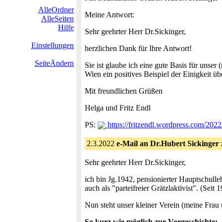
AlleOrdner
Meine Antwort:
AlleSeiten
Hilfe
Sehr geehrter Herr Dr.Sickinger,
Einstellungen
herzlichen Dank für Ihre Antwort!
SeiteÄndern
Sie ist glaube ich eine gute Basis für uns
Wien ein positives Beispiel der Einigkeit ü
Mit freundlichen Grüßen
Helga und Fritz Endl
PS:
https://fritzendl.wordpress.com/202
2.3.2022
e-Mail an Dr.Hubert Sickinger
Sehr geehrter Herr Dr.Sickinger,
ich bin Jg.1942, pensionierter Hauptschulle
auch als "parteifreier Grätzlaktivist". (Seit 1
Nun steht unser kleiner Verein (meine Frau 
So kurz wie möglich zur Vorgeschichte: