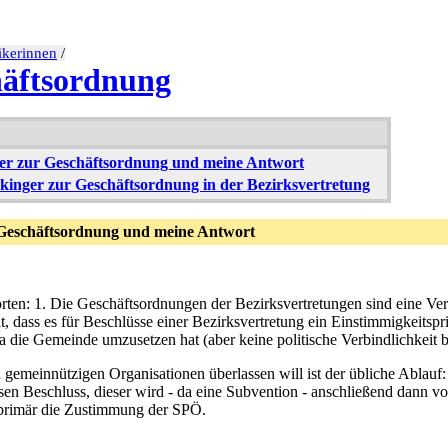
tikerinnen
/
häftsordnung
ger zur Geschäftsordnung und meine Antwort
ckinger zur Geschäftsordnung in der Bezirksvertretung
 Geschäftsordnung und meine Antwort
orten: 1. Die Geschäftsordnungen der Bezirksvertretungen sind eine Ve
 dass es für Beschlüsse einer Bezirksvertretung ein Einstimmigkeitsprinz
a die Gemeinde umzusetzen hat (aber keine politische Verbindlichkeit be
 gemeinnützigen Organisationen überlassen will ist der übliche Ablauf
sen Beschluss, dieser wird - da eine Subvention - anschließend dann v
n primär die Zustimmung der SPÖ.