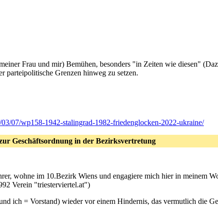
er (meiner Frau und mir) Bemühen, besonders "in Zeiten wie diesen" (D
ber parteipolitische Grenzen hinweg zu setzen.
2/03/07/wp158-1942-stalingrad-1982-friedenglocken-2022-ukraine/
 zur Geschäftsordnung in der Bezirksvertretung
hrer, wohne im 10.Bezirk Wiens und engagiere mich hier in meinem Wohng
992 Verein "triesterviertel.at")
und ich = Vorstand) wieder vor einem Hindernis, das vermutlich die Ges