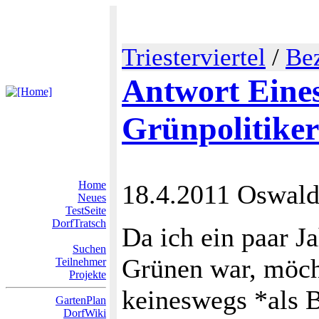
Triesterviertel
/
Bez
Antwort Eines
Grünpolitiker
Home
18.4.2011 Oswald
Neues
TestSeite
DorfTratsch
Da ich ein paar J
Suchen
Grünen war, möch
Teilnehmer
Projekte
keineswegs *als B
GartenPlan
DorfWiki