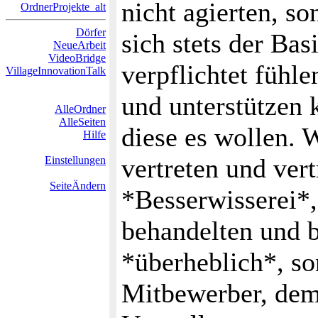
nicht agierten, so
OrdnerProjekte_alt
Dörfer
sich stets der Bas
NeueArbeit
VideoBridge
verpflichtet fühl
VillageInnovationTalk
und unterstützen k
AlleOrdner
AlleSeiten
diese es wollen. 
Hilfe
vertreten und vert
Einstellungen
SeiteÄndern
*Besserwisserei*
behandelten und 
*überheblich*, so
Mitbewerber, dem 