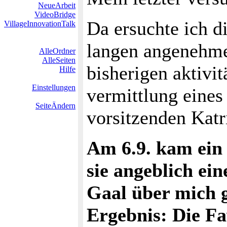
NeueArbeit
VideoBridge
Da ersuchte ich 
VillageInnovationTalk
langen angenehme
AlleOrdner
AlleSeiten
bisherigen aktivit
Hilfe
Einstellungen
vermittlung eines
SeiteÄndern
vorsitzenden Katr
Am 6.9. kam ein
sie angeblich ei
Gaal über mich 
Ergebnis: Die Fa