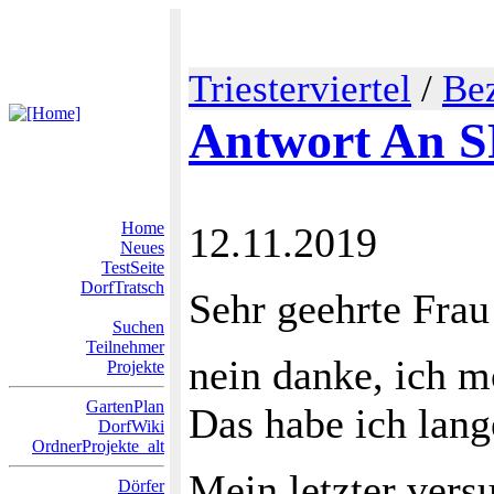
Triesterviertel
/
Bez
Antwort An S
Home
12.11.2019
Neues
TestSeite
DorfTratsch
Sehr geehrte Fra
Suchen
Teilnehmer
nein danke, ich m
Projekte
GartenPlan
Das habe ich lang
DorfWiki
OrdnerProjekte_alt
Mein letzter vers
Dörfer