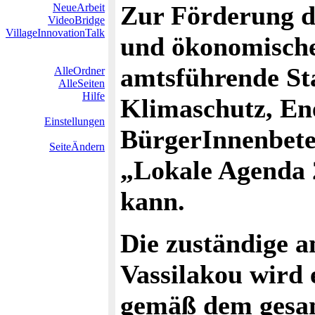
Zur Förderung de
NeueArbeit
VideoBridge
VillageInnovationTalk
und ökonomische
amtsführende Sta
AlleOrdner
AlleSeiten
Hilfe
Klimaschutz, En
Einstellungen
BürgerInnenbete
SeiteÄndern
„Lokale Agenda 
kann.
Die zuständige 
Vassilakou wird 
gemäß dem gesam