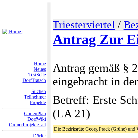
Triesterviertel
/
Bez
Antrag Zur E
Home
Antrag gemäß § 
Neues
TestSeite
eingebracht in d
DorfTratsch
Suchen
Betreff: Erste Sc
Teilnehmer
Projekte
(LA 21)
GartenPlan
DorfWiki
OrdnerProjekte_alt
Die Bezirksräte Georg Prack (Grüne) und W
Dörfer