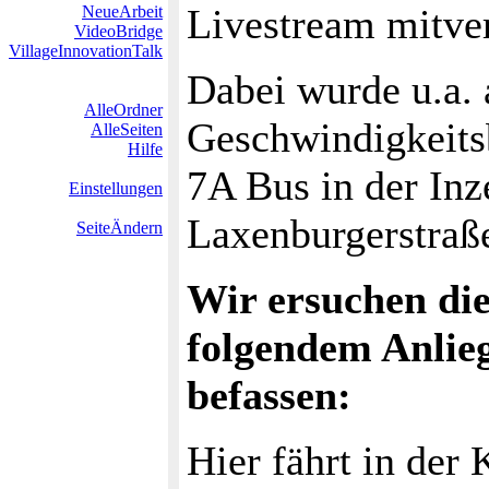
Livestream mitver
NeueArbeit
VideoBridge
VillageInnovationTalk
Dabei wurde u.a. 
AlleOrdner
Geschwindigkeits
AlleSeiten
Hilfe
7A Bus in der Inz
Einstellungen
Laxenburgerstraße
SeiteÄndern
Wir ersuchen di
folgendem Anlieg
befassen:
Hier fährt in der 