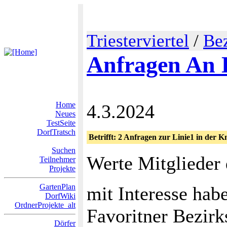
Triesterviertel
/
Bez
Anfragen An 
Home
4.3.2024
Neues
TestSeite
DorfTratsch
Betrifft: 2 Anfragen zur Linie1 in der 
Suchen
Werte Mitglieder
Teilnehmer
Projekte
GartenPlan
mit Interesse habe
DorfWiki
OrdnerProjekte_alt
Favoritner Bezirk
Dörfer