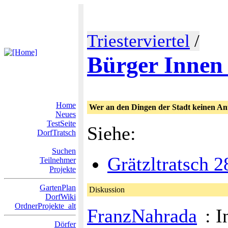
Triesterviertel
/
Bürger Innen 
Home
Wer an den Dingen der Stadt keinen Antei
Neues
TestSeite
Siehe:
DorfTratsch
Suchen
Grätzltratsch 2
Teilnehmer
Projekte
GartenPlan
Diskussion
DorfWiki
OrdnerProjekte_alt
FranzNahrada
: 
Dörfer