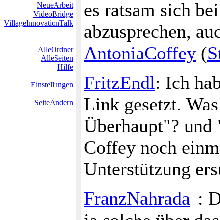
es ratsam sich be
NeueArbeit
VideoBridge
VillageInnovationTalk
abzusprechen, au
AntoniaCoffey
(
S
AlleOrdner
AlleSeiten
Hilfe
FritzEndl
: Ich ha
Einstellungen
Link gesetzt. Was
SeiteÄndern
Überhaupt"? und 
Coffey noch einma
Unterstützung ers
FranzNahrada
: D