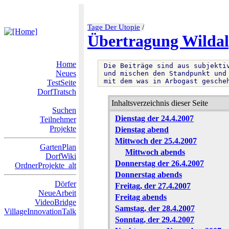
Tage Der Utopie
/
Übertragung Wilda
Home
 Die Beiträge sind aus subjektiv
Neues
 und mischen den Standpunkt und
 mit dem was in Arbogast gesche
TestSeite
DorfTratsch
Inhaltsverzeichnis dieser Seite
Suchen
Dienstag der 24.4.2007
Teilnehmer
Projekte
Dienstag abend
Mittwoch der 25.4.2007
GartenPlan
Mittwoch abends
DorfWiki
Donnerstag der 26.4.2007
OrdnerProjekte_alt
Donnerstag abends
Dörfer
Freitag, der 27.4.2007
NeueArbeit
Freitag abends
VideoBridge
Samstag, der 28.4.2007
VillageInnovationTalk
Sonntag, der 29.4.2007