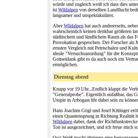
würde und zugleich weiß ich dass dies unt
ist
Wildalpen
von derselben Landflucht bed
langsamer und unspektakulärer.
Aber
Wildalpen
hat auch andererseits, neben
wahrscheinlich keinen denkbar größeren lan
städtischem und ländlichem Raum als das F
Provokation gesprochen. Der Forscher als M
ernsten Vergleich mit Petrischalen und Kul
ideale "Versuchsanordung" für die Konzept
Gottseidank gibt es da auch noch ein Vertr
ermöglichen.
Dienstag abend
Knapp vor 19 Uhr...Endlich klappt die Verbi
"Generalprobe". Eigentlich unfaßbar, das G
Utopie in Arbogast life dabei sein zu könn
Hans Joachim Gögl und Josef Kittinger eröf
einen Quantensprung in Richtung Realität hi
Wildalpen
dabei, dank der Richtfunkstrecke
Ton ist ausgezeichnet, und ich freue mich
Ossi Weiß macht übrigens eine hervorragen