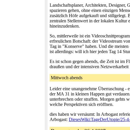
Landschaftsplaner, Architekten, Designer, G
spazieren gehen, ohne einen einzigen Mensc
zusätzlich Höfe aufgekauft und stillgelegt
zentralen Stellenwert in der lokalen Kultu
hineinzudenken.
So, mittlerweile ist ein Videoschnittprogram
erfreulichen Botschaft: der Videostream von
Tag in "Konserve" haben. Und die meisten 
ist allerdings: will ich hier jeden Tag 14 S
Es ist schon gegen abends, die Zeit ist im 
draußen und der intensiven Netzwerkarbeit 
Mittwoch abends
Leider eine unangenehme Überraschung - es 
der MA 31 in kleinen Happen gut verdauen.
unterbrechen oder straffen. Morgen gehts we
welche Perspektiven sich eröffnen.
dies haben wir versäumt: In Arbogast referi
Arbogast:
DiesesWiki:TageDerUtopie/25-4