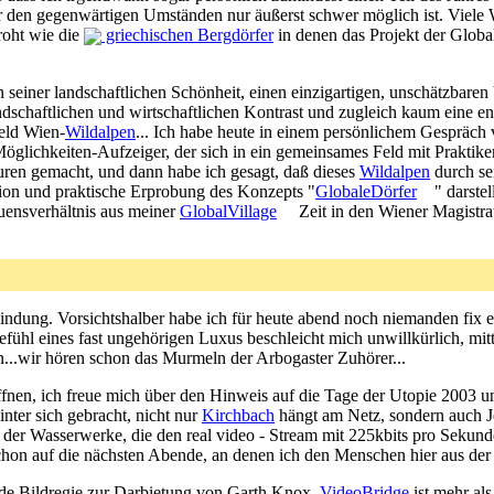
er den gegenwärtigen Umständen nur äußerst schwer möglich ist. Viel
roht wie die
griechischen Bergdörfer
in denen das Projekt der Globa
 seiner landschaftlichen Schönheit, einen einzigartigen, unschätzbaren V
dschaftlichen und wirtschaftlichen Kontrast und zugleich kaum eine en
eld Wien-
Wildalpen
... Ich habe heute in einem persönlichem Gespräch
öglichkeiten-Aufzeiger, der sich in ein gemeinsames Feld mit Praktiker
turen gemacht, und dann habe ich gesagt, daß dieses
Wildalpen
durch se
ion und praktische Erprobung des Konzepts "
GlobaleDörfer
" darste
auensverhältnis aus meiner
GlobalVillage
Zeit in den Wiener Magistra
ndung. Vorsichtshalber habe ich für heute abend noch niemanden fix ei
efühl eines fast ungehörigen Luxus beschleicht mich unwillkürlich, mit
en...wir hören schon das Murmeln der Arbogaster Zuhörer...
fnen, ich freue mich über den Hinweis auf die Tage der Utopie 2003 un
nter sich gebracht, nicht nur
Kirchbach
hängt am Netz, sondern auch Je
 der Wasserwerke, die den real video - Stream mit 225kbits pro Sekunde
 schon auf die nächsten Abende, an denen ich den Menschen hier aus d
de Bildregie zur Darbietung von Garth Knox.
VideoBridge
ist mehr al