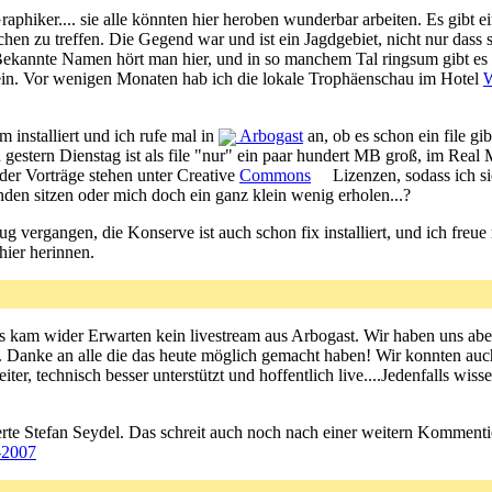
raphiker.... sie alle könnten hier heroben wunderbar arbeiten. Es gibt 
hen zu treffen. Die Gegend war und ist ein Jagdgebiet, nicht nur dass
. Bekannte Namen hört man hier, und in so manchem Tal ringsum gibt es
r ein. Vor wenigen Monaten hab ich die lokale Trophäenschau im Hotel
W
m installiert und ich rufe mal in
Arbogast
an, ob es schon ein file gi
 gestern Dienstag ist als file "nur" ein paar hundert MB groß, im Real 
der Vorträge stehen unter Creative
Commons
Lizenzen, sodass ich si
tunden sitzen oder mich doch ein ganz klein wenig erholen...?
Flug vergangen, die Konserve ist auch schon fix installiert, und ich f
hier herinnen.
kam wider Erwarten kein livestream aus Arbogast. Wir haben uns aber 
 Danke an alle die das heute möglich gemacht haben! Wir konnten auch
iter, technisch besser unterstützt und hoffentlich live....Jedenfalls 
erte Stefan Seydel. Das schreit auch noch nach einer weitern Kommenti
-2007