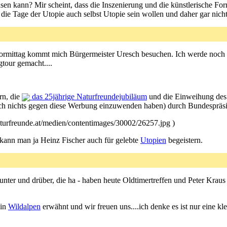
n kann? Mir scheint, dass die Inszenierung und die künstlerische For
r die Tage der Utopie auch selbst Utopie sein wollen und daher gar nich
rmittag kommt mich Bürgermeister Uresch besuchen. Ich werde noch v
tour gemacht....
rn, die
das 25jährige Naturfreundejubiläum
und die Einweihung des 
ch nichts gegen diese Werbung einzuwenden haben) durch Bundespräsid
naturfreunde.at/medien/contentimages/30002/26257.jpg )
kann man ja Heinz Fischer auch für gelebte
Utopien
begeistern.
unter und drüber, die ha - haben heute Oldtimertreffen und Peter Krau
 in
Wildalpen
erwähnt und wir freuen uns....ich denke es ist nur eine k