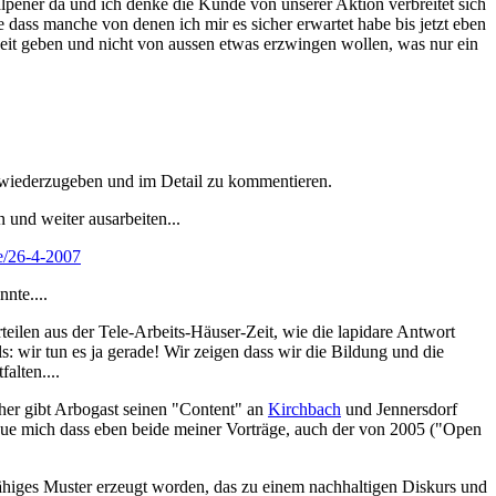
pener da und ich denke die Kunde von unserer Aktion verbreitet sich
e dass manche von denen ich mir es sicher erwartet habe bis jetzt eben
 Zeit geben und nicht von aussen etwas erzwingen wollen, was nur ein
ise wiederzugeben und im Detail zu kommentieren.
 und weiter ausarbeiten...
e/26-4-2007
nte....
ilen aus der Tele-Arbeits-Häuser-Zeit, wie die lapidare Antwort
s: wir tun es ja gerade! Wir zeigen dass wir die Bildung und die
alten....
aher gibt Arbogast seinen "Content" an
Kirchbach
und Jennersdorf
reue mich dass eben beide meiner Vorträge, auch der von 2005 ("Open
fähiges Muster erzeugt worden, das zu einem nachhaltigen Diskurs und