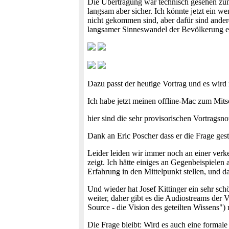
Die Übertragung war technisch gesehen zum
langsam aber sicher. Ich könnte jetzt ein w
nicht gekommen sind, aber dafür sind andere
langsamer Sinneswandel der Bevölkerung e
Dazu passt der heutige Vortrag und es wird 
Ich habe jetzt meinen offline-Mac zum Mitsc
hier sind die sehr provisorischen Vortrags
Dank an Eric Poscher dass er die Frage geste
Leider leiden wir immer noch an einer verk
zeigt. Ich hätte einiges an Gegenbeispielen
Erfahrung in den Mittelpunkt stellen, und das
Und wieder hat Josef Kittinger ein sehr sc
weiter, daher gibt es die Audiostreams der
Source - die Vision des geteilten Wissens")
Die Frage bleibt: Wird es auch eine formal