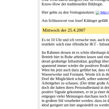
Know-How der traditionellen Bildregie.
Hier gehts zu den Vortragsnotizen:
http:
Am Schlusswort von Josef Kittinger gefällt
Mittwoch der 25.4.2007
Es ist 10 Uhr und ich versuche nun, auch e
restriktiv solch eine öffentliche IKT - Inf
Im Rahmen dessen ist es schön überhaupt das
Betrieb hier in Ruhe arbeiten lassen und e
derart großartige Infrastruktur, gepflegt übe
spannend immer wieder die positiven Reakti
Wien bis jetzt auch dazu geführt hat, dass v
Wasserwerke und Forstamt. Werde ich in dies
Dorf die Möglichkeit schafft, selber untern
Arbeitgeber zu schauen. (Der dritte große 
doch die haben ihren Personalbestand in de
positive Signale gekommen, er ist ja einer
entgegen vieler Meinungen durchaus noch in
in großem Stil verarbeitet werden, dazu ist
ideal geeignet um hier angesiedelt zu werde