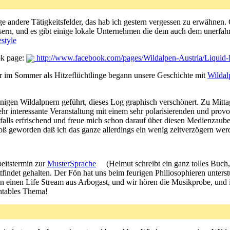
e andere Tätigkeitsfelder, das hab ich gestern vergessen zu erwähnen
ssern, und es gibt einige lokale Unternehmen die dem auch dem unerfahr
style
ok page:
http://www.facebook.com/pages/Wildalpen-Austria/Liquid-
er im Sommer als Hitzeflüchtlinge begann unsere Geschichte mit
Wildal
inigen Wildalpnern geführt, dieses Log graphisch verschönert. Zu Mi
ehr interessante Veranstaltung mit einem sehr polarisierenden und prov
falls erfrischend und freue mich schon darauf über diesen Medienzau
oß geworden daß ich das ganze allerdings ein wenig zeitverzögern werd
eitstermin zur
MusterSprache
(Helmut schreibt ein ganz tolles Buch
indet gehalten. Der Fön hat uns beim feurigen Philiosophieren unterst
nen Life Stream aus Arbogast, und wir hören die Musikprobe, und ic
entables Thema!