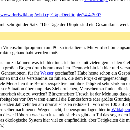
//www.dorfwiki.org/wiki.cgi?TageDerUtopie/24-4-2007
 mir sehr gut der Satz: "Die Tage der Utopie sind ein Gesamtkunstwerk
in Videoschnittprogramm am PC zu installieren. Mir wird schön langsam
rastruktur gehandhabt werden muß.
 tun zu können was ich hier tue - ich tue es mit vielen gemischten Gefü
inen großen Bogen drum herum machen. Dennoch bin ich hier und versuc
r Generationen, für ihr
Wasser
geschaffen? Habe heute schon ein Gespräc
onen und das Verständnis zu fühlen, die dem Projekt entgegenschlägt. N
iele Menschen ihre Berufsperspektive und ihre Tätigkeit sehr stark an den
er Situation überhaupt das Ziel erreichen, Menschen zu finden die sich
ehmerisch tätig zu werden? Bürgermeister Uresch ist der Meinung dass e
Arbeitgeber vor Ort waren einmall die Bundesforste (der größte Grunde
n letzten Jahrzehnten am dramatischsten reduziert - von über 100 auf 3
 der selber nach neuen Wegen sucht, Lebensgrundlagen hier in
Wildalpen
 dieser Höhe zu wachsen imstande sind: es gibt ein Tal das sogar den 
 das ökologische System hier viel zu empfindlich, aber Tätigkeiten die
n.)