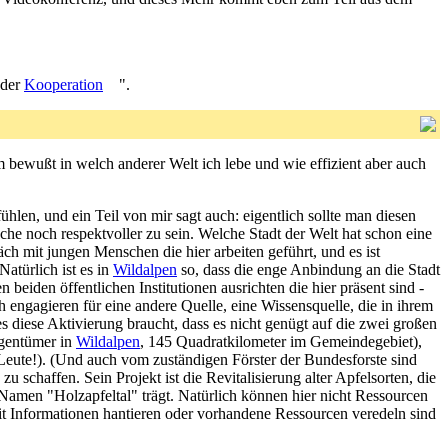
 der
Kooperation
".
 bewußt in welch anderer Welt ich lebe und wie effizient aber auch
hlen, und ein Teil von mir sagt auch: eigentlich sollte man diesen
he noch respektvoller zu sein. Welche Stadt der Welt hat schon eine
h mit jungen Menschen die hier arbeiten geführt, und es ist
atürlich ist es in
Wildalpen
so, dass die enge Anbindung an die Stadt
 beiden öffentlichen Institutionen ausrichten die hier präsent sind -
 engagieren für eine andere Quelle, eine Wissensquelle, die in ihrem
s diese Aktivierung braucht, dass es nicht genügt auf die zwei großen
igentümer in
Wildalpen
, 145 Quadratkilometer im Gemeindegebiet),
 Leute!). (Und auch vom zuständigen Förster der Bundesforste sind
zu schaffen. Sein Projekt ist die Revitalisierung alter Apfelsorten, die
Namen "Holzapfeltal" trägt. Natürlich können hier nicht Ressourcen
 mit Informationen hantieren oder vorhandene Ressourcen veredeln sind