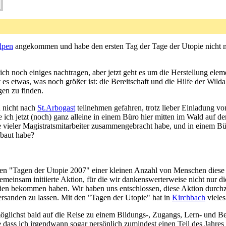
lpen
angekommen und habe den ersten Tag der Tage der Utopie nicht mi
ich noch einiges nachtragen, aber jetzt geht es um die Herstellung el
t es etwas, was noch größer ist: die Bereitschaft und die Hilfe der W
gen zu finden.
h nicht nach
St.Arbogast
teilnehmen gefahren, trotz lieber Einladung v
 ich jetzt (noch) ganz alleine in einem Büro hier mitten im Wald au
fe vieler Magistratsmitarbeiter zusammengebracht habe, und in einem Bü
ebaut habe?
en "Tagen der Utopie 2007" einer kleinen Anzahl von Menschen diese A
einsam initiierte Aktion, für die wir dankenswerterweise nicht nur d
ien bekommen haben. Wir haben uns entschlossen, diese Aktion durc
ersanden zu lassen. Mit den "Tagen der Utopie" hat in
Kirchbach
vieles
glichst bald auf die Reise zu einem Bildungs-, Zugangs, Lern- und Beru
 dass ich irgendwann sogar persönlich zumindest einen Teil des Jahres