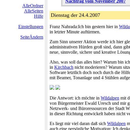
Nachtrag vom November 2007
AlleOrdner
AlleSeiten
Dienstag der 24.4.2007
Hilfe
Einstellungen
Franz Nahrada:Ich bin gestern hier in
Wilda
in letzter Minute auftürmen.
SeiteÄndern
Zum Sinn unserer Aktion werde ich hier gle
administrativen Hürden groß sind, dann gib
neue, sinnvolle, sichere und kreative Lösun
Also, was soll das alles hier? Warum bin ic
in
Kirchbach
nicht moderieren? Warum sitze
Software letztlich doch noch durch die Hil
mit Beamer, Tonanlage und 4 Stühlen aufg
Die Antwort: ich möchte in
Wildalpen
mit d
von Bürgermeister Ewald Uresch und mir gem
Netzwerk- und Büroressourcen der Stadt W
in dieser Richtung entwickelt haben nicht v
Es liegt mir viel daran daß sich
Wildalpen
mö
auch eine persönliche Motivation: Ich denke