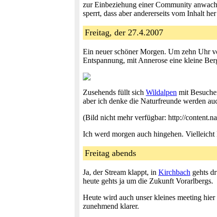
zur Einbeziehung einer Community anwachse
sperrt, dass aber andererseits vom Inhalt he
Freitag, der 27.4.2007
Ein neuer schöner Morgen. Um zehn Uhr vo
Entspannung, mit Annerose eine kleine Berg
Zusehends füllt sich
Wildalpen
mit Besuche
aber ich denke die Naturfreunde werden au
(Bild nicht mehr verfügbar: http://content.
Ich werd morgen auch hingehen. Vielleicht 
Freitag abends
Ja, der Stream klappt, in
Kirchbach
gehts dr
heute gehts ja um die Zukunft Vorarlbergs.
Heute wird auch unser kleines meeting hier
zunehmend klarer.