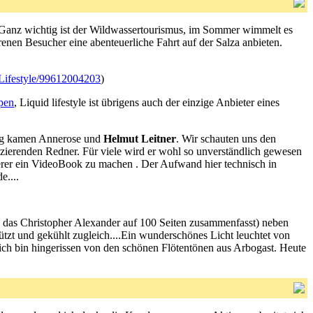
. Ganz wichtig ist der Wildwassertourismus, im Sommer wimmelt es
enen Besucher eine abenteuerliche Fahrt auf der Salza anbieten.
Lifestyle/99612004203
)
pen
, Liquid lifestyle ist übrigens auch der einzige Anbieter eines
ttag kamen Annerose und
Helmut Leitner
. Wir schauten uns den
ozierenden Redner. Für viele wird er wohl so unverständlich gewesen
berer ein VideoBook zu machen . Der Aufwand hier technisch in
e....
, das Christopher Alexander auf 100 Seiten zusammenfasst) neben
ützt und gekühlt zugleich....Ein wunderschönes Licht leuchtet von
h bin hingerissen von den schönen Flötentönen aus Arbogast. Heute