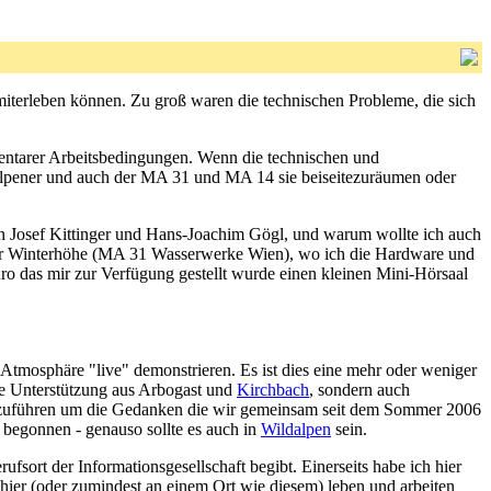
terleben können. Zu groß waren die technischen Probleme, die sich
ementarer Arbeitsbedingungen. Wenn die technischen und
ildalpener und auch der MA 31 und MA 14 sie beiseitezuräumen oder
on Josef Kittinger und Hans-Joachim Gögl, und warum wollte ich auch
f der Winterhöhe (MA 31 Wasserwerke Wien), wo ich die Hardware und
ro das mir zur Verfügung gestellt wurde einen kleinen Mini-Hörsaal
tmosphäre "live" demonstrieren. Es ist dies eine mehr oder weniger
ie Unterstützung aus Arbogast und
Kirchbach
, sondern auch
hzuführen um die Gedanken die wir gemeinsam seit dem Sommer 2006
 begonnen - genauso sollte es auch in
Wildalpen
sein.
fsort der Informationsgesellschaft begibt. Einerseits habe ich hier
 hier (oder zumindest an einem Ort wie diesem) leben und arbeiten