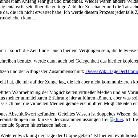
indest am Anfang sehr gut und brauchbar. Wieder waren andere Wildal
enig entäuscht sein über die geringe Zahl der Zuschauer und die Tatsach
 da, die ich nicht erwartet habe. Ich werde diesem Prozess jedenfalls
rmöglichen kann...
mir - so ich die Zeit finde - auch hier ein Vergnügen sein, ihn teilwe
hreiben benutzt, werde dann auch bei Gelegenheit das hierher kopieren
notizen und der Arbogaster Zusammenschnitt:
DiesesWiki:TageDerUtopi
llt hat, die mir auf der Zunge lag, die ich aber nicht kommunizieren kon
ehrten Wahrnehmung der Möglichkeiten virtueller Medien und an Vorurte
 aus meiner unmittelbaren Erfahrung hier anführen können, aber was soll
s sich hier die virtuellen Medien gerade erst in ihren Möglichkeiten entf
hönes Abschlußwort gefunden: Geteiltes Wissen ist doppeltes Wissen, d
 Veranstaltungen und kurze videozusammenfassungen frei
hier
. Ich f
 mentale Spuren hinterlassen haben...
e Weiterentwicklung der Tage der Utopie geben? Ist hier ein evolutions