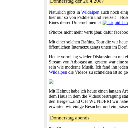
Donnerstag der 26.4.2007
Natürlich gibts in
Wildalpen
auch noch einig
hier nur so von Paddlern und Freizeit - Flö
Eines dieser Unternehmen ist
Liquid Life
(Photos nicht mehr verfügbar, dafür facebo
Mit einer solchen Rafting Tour die wir heu
öffentlichen Internetzugangs unten im Dorf.
Heute vormittag wieder Diskussionen mit e
Stream von Arbogast an, gestern war eine s
sein wie moderne Musik. Ich fand ihn jeden
Wildalpen
die Videos zu schneiden ist so gr
Mit Helmut habe ich heute einen langen Arb
dem Haus in dem die Videoübertragung stattf
den Bergen...und OH WUNDER! wir haben ei
erwarten wir einige Besucher und ein präs
Donnerstag abends