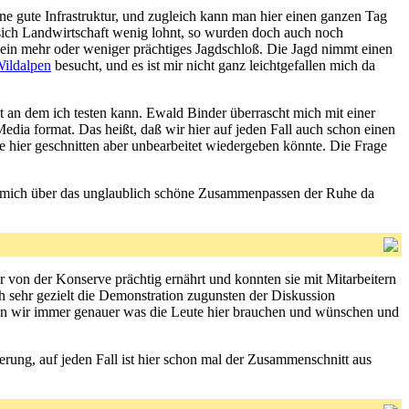
eine gute Infrastruktur, und zugleich kann man hier einen ganzen Tag
 sich Landwirtschaft wenig lohnt, so wurden doch auch noch
 ein mehr oder weniger prächtiges Jagdschloß. Die Jagd nimmt einen
ildalpen
besucht, und es ist mir nicht ganz leichtgefallen mich da
bt an dem ich testen kann. Ewald Binder überrascht mich mit einer
Media format. Das heißt, daß wir hier auf jeden Fall auch schon einen
e hier geschnitten aber unbearbeitet wiedergeben könnte. Die Frage
reue mich über das unglaublich schöne Zusammenpassen der Ruhe da
von der Konserve prächtig ernährt und konnten sie mit Mitarbeitern
 sehr gezielt die Demonstration zugunsten der Diskussion
wissen wir immer genauer was die Leute hier brauchen und wünschen und
erung, auf jeden Fall ist hier schon mal der Zusammenschnitt aus