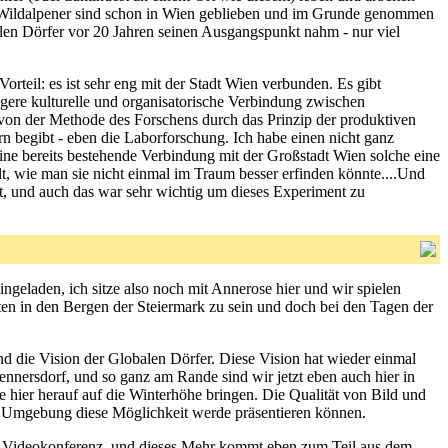
e Wildalpener sind schon in Wien geblieben und im Grunde genommen
len Dörfer vor 20 Jahren seinen Ausgangspunkt nahm - nur viel
orteil: es ist sehr eng mit der Stadt Wien verbunden. Es gibt
gere kulturelle und organisatorische Verbindung zwischen
 von der Methode des Forschens durch das Prinzip der produktiven
n begibt - eben die Laborforschung. Ich habe einen nicht ganz
ine bereits bestehende Verbindung mit der Großstadt Wien solche eine
llt, wie man sie nicht einmal im Traum besser erfinden könnte....Und
t, und auch das war sehr wichtig um dieses Experiment zu
ngeladen, ich sitze also noch mit Annerose hier und wir spielen
ten in den Bergen der Steiermark zu sein und doch bei den Tagen der
d die Vision der Globalen Dörfer. Diese Vision hat wieder einmal
nnersdorf, und so ganz am Rande sind wir jetzt eben auch hier in
 hier herauf auf die Winterhöhe bringen. Die Qualität von Bild und
er Umgebung diese Möglichkeit werde präsentieren können.
s Videokonferenz, und dieses Mehr kommt eben zum Teil aus dem