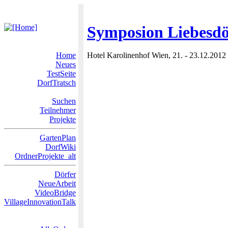
Symposion Liebesdö
Home
Hotel Karolinenhof Wien, 21. - 23.12.2012
Neues
TestSeite
DorfTratsch
Suchen
Teilnehmer
Projekte
GartenPlan
DorfWiki
OrdnerProjekte_alt
Dörfer
NeueArbeit
VideoBridge
VillageInnovationTalk