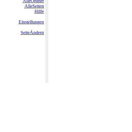
AlleOrdner
AlleSeiten
Hilfe
Einstellungen
SeiteÄndern