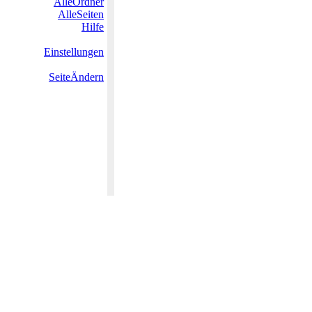
AlleOrdner
AlleSeiten
Hilfe
Einstellungen
SeiteÄndern