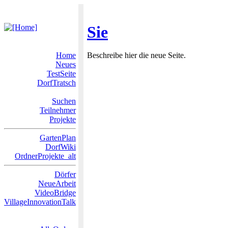
Sie
Home
Beschreibe hier die neue Seite.
Neues
TestSeite
DorfTratsch
Suchen
Teilnehmer
Projekte
GartenPlan
DorfWiki
OrdnerProjekte_alt
Dörfer
NeueArbeit
VideoBridge
VillageInnovationTalk