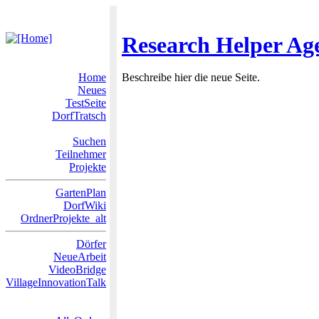
Research Helper Ag
Home
Beschreibe hier die neue Seite.
Neues
TestSeite
DorfTratsch
Suchen
Teilnehmer
Projekte
GartenPlan
DorfWiki
OrdnerProjekte_alt
Dörfer
NeueArbeit
VideoBridge
VillageInnovationTalk