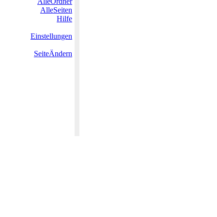
AlleOrdner
AlleSeiten
Hilfe
Einstellungen
SeiteÄndern