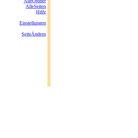
AlleOrdner
AlleSeiten
Hilfe
Einstellungen
SeiteÄndern