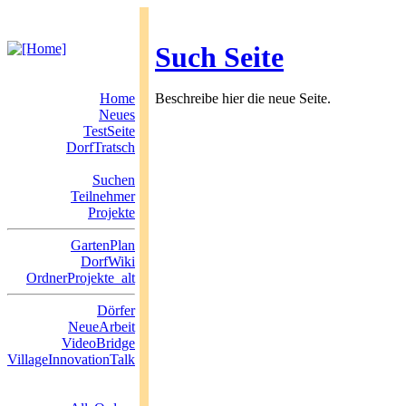
Such Seite
Home
Beschreibe hier die neue Seite.
Neues
TestSeite
DorfTratsch
Suchen
Teilnehmer
Projekte
GartenPlan
DorfWiki
OrdnerProjekte_alt
Dörfer
NeueArbeit
VideoBridge
VillageInnovationTalk