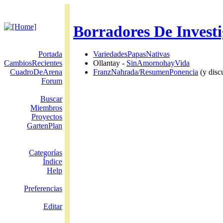
Borradores De Invest
Portada
VariedadesPapasNativas
CambiosRecientes
Ollantay -
SinAmornohayVida
CuadroDeArena
FranzNahrada/ResumenPonencia
(y disc
Forum
Buscar
Miembros
Proyectos
GartenPlan
Categorías
Índice
Help
Preferencias
Editar