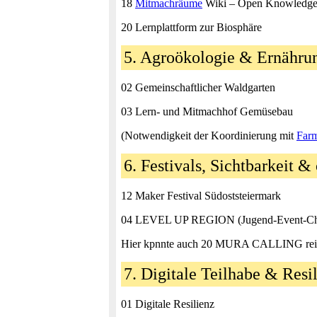
18
Mitmachräume
Wiki – Open Knowledg
20 Lernplattform zur Biosphäre
5. Agroökologie & Ernährun
02 Gemeinschaftlicher Waldgarten
03 Lern‑ und Mitmachhof Gemüsebau
(Notwendigkeit der Koordinierung mit
Far
6. Festivals, Sichtbarkeit &
12 Maker Festival Südoststeiermark
04 LEVEL UP REGION (Jugend‑Event‑Cha
Hier kpnnte auch 20 MURA CALLING rein
7. Digitale Teilhabe & Resi
01 Digitale Resilienz