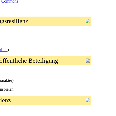
e
Commons
gsresilienz
mLab
)
 öffentliche Beteiligung
rakter)
spielen
lienz