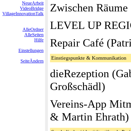
NeueArbeit
Zwischen Räume 
VideoBridge
VillageInnovationTalk
LEVEL UP REGIO
AlleOrdner
AlleSeiten
Repair Café (Patr
Hilfe
Einstellungen
Einstiegspunkte & Kommunikation
SeiteÄndern
dieRezeption (Gab
Großschädl)
Vereins‑App Mitm
& Martin Ehrath)