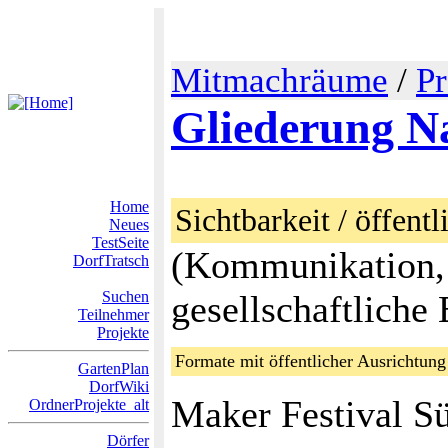
Mitmachräume
/
Pr
Gliederung Na
Home
Sichtbarkeit / öffentl
Neues
TestSeite
(Kommunikation, Ö
DorfTratsch
Suchen
gesellschaftliche 
Teilnehmer
Projekte
Formate mit öffentlicher Ausrichtung
GartenPlan
DorfWiki
Maker Festival Sü
OrdnerProjekte_alt
Dörfer