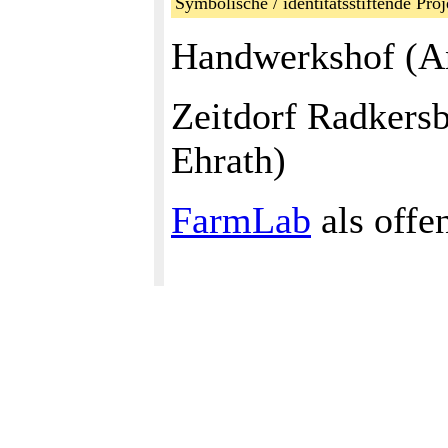
Symbolische / identitätsstiftende Proj
Handwerkshof (A
Zeitdorf Radkers
Ehrath)
FarmLab
als offe