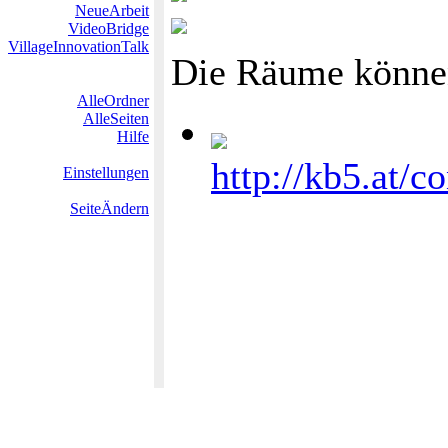
NeueArbeit
VideoBridge
VillageInnovationTalk
Die Räume können
AlleOrdner
AlleSeiten
Hilfe
http://kb5.at/
Einstellungen
SeiteÄndern