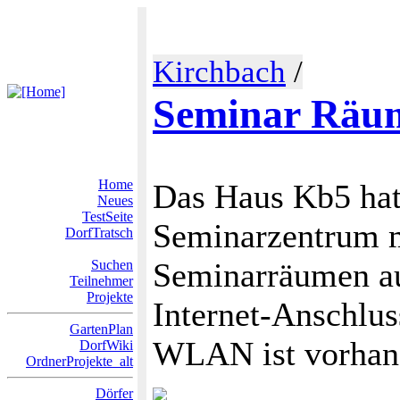
Kirchbach
/
Seminar Räu
Home
Das Haus Kb5 hat
Neues
TestSeite
Seminarzentrum mi
DorfTratsch
Seminarräumen a
Suchen
Teilnehmer
Projekte
Internet-Anschlu
GartenPlan
WLAN ist vorhan
DorfWiki
OrdnerProjekte_alt
Dörfer