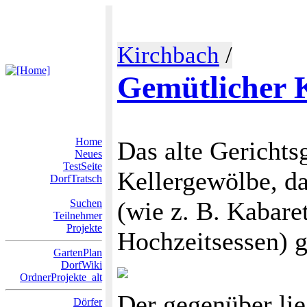
Kirchbach
/
Gemütlicher K
Home
Das alte Gericht
Neues
TestSeite
Kellergewölbe, da
DorfTratsch
(wie z. B. Kabare
Suchen
Teilnehmer
Projekte
Hochzeitsessen) g
GartenPlan
DorfWiki
OrdnerProjekte_alt
Der gegenüber lie
Dörfer