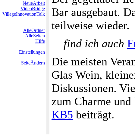
NeueArbeit
Bar ausgebaut. Da
VideoBridge
VillageInnovationTalk
teilweise wieder.
AlleOrdner
AlleSeiten
find ich auch
F
Hilfe
Einstellungen
Die meisten Veran
SeiteÄndern
Glas Wein, klein
Diskussionen. Vie
zum Charme und E
KB5
beiträgt.