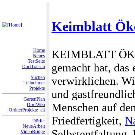
Keimblatt Ök
Home
KEIMBLATT ÖKOD
Neues
TestSeite
gemacht hat, das 
DorfTratsch
verwirklichen. Wi
Suchen
Teilnehmer
Projekte
und gastfreundlic
GartenPlan
Menschen auf de
DorfWiki
OrdnerProjekte_alt
Friedfertigkeit,
Na
Dörfer
NeueArbeit
Selbstentfaltung.
VideoBridge