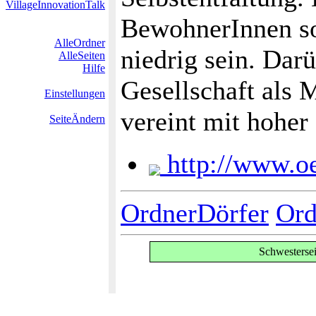
VillageInnovationTalk
BewohnerInnen sol
AlleOrdner
niedrig sein. Dar
AlleSeiten
Hilfe
Gesellschaft als 
Einstellungen
vereint mit hoher
SeiteÄndern
http://www.oe
OrdnerDörfer
Ord
Schwesterse