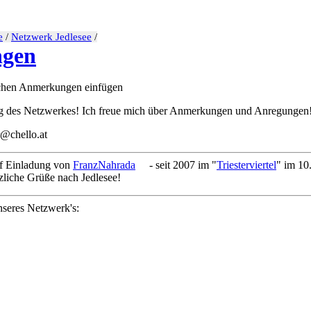
e
/
Netzwerk Jedlesee
/
ngen
lichen Anmerkungen einfügen
ng des Netzwerkes! Ich freue mich über Anmerkungen und Anregungen
r@chello.at
uf Einladung von
FranzNahrada
- seit 2007 im "
Triesterviertel
" im 10
zliche Grüße nach Jedlesee!
seres Netzwerk's: