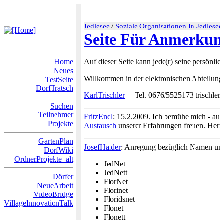
Jedlesee
/
Soziale Organisationen In Jedlese
Seite Für Anmerku
Home
Auf dieser Seite kann jede(r) seine persön
Neues
Willkommen in der elektronischen Abteilu
TestSeite
DorfTratsch
KarlTrischler
Tel. 0676/5525173 trischle
Suchen
Teilnehmer
FritzEndl
: 15.2.2009. Ich bemühe mich - a
Projekte
Austausch
unserer Erfahrungen freuen. Her
GartenPlan
JosefHaider
: Anregung bezüglich Namen un
DorfWiki
OrdnerProjekte_alt
JedNet
JedNett
Dörfer
FlorNet
NeueArbeit
Florinet
VideoBridge
Floridsnet
VillageInnovationTalk
Flonet
Flonett