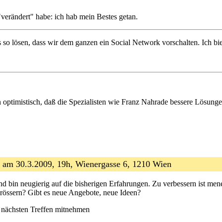
te "verändert" habe: ich hab mein Bestes getan.
s so lösen, dass wir dem ganzen ein Social Network vorschalten. Ich bi
n optimistisch, daß die Spezialisten wie Franz Nahrade bessere Lösungen
n am 30.3.2009, 19h, Wienergasse 6, 1210 Wien
g und bin neugierig auf die bisherigen Erfahrungen. Zu verbessern ist m
rössern? Gibt es neue Angebote, neue Ideen?
 nächsten Treffen mitnehmen