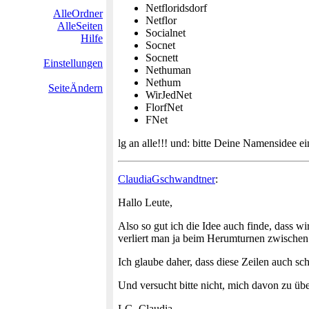
Netfloridsdorf
AlleOrdner
Netflor
AlleSeiten
Socialnet
Hilfe
Socnet
Socnett
Einstellungen
Nethuman
Nethum
SeiteÄndern
WirJedNet
FlorfNet
FNet
lg an alle!!! und: bitte Deine Namensidee ein
ClaudiaGschwandtner
:
Hallo Leute,
Also so gut ich die Idee auch finde, dass 
verliert man ja beim Herumturnen zwischen 
Ich glaube daher, dass diese Zeilen auch sch
Und versucht bitte nicht, mich davon zu übe
LG, Claudia