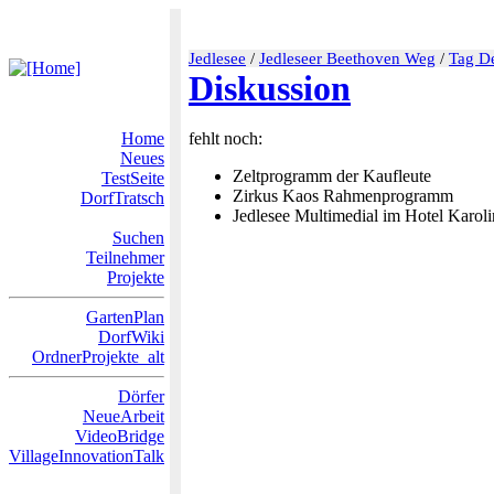
Jedlesee
/
Jedleseer Beethoven Weg
/
Tag D
Diskussion
Home
fehlt noch:
Neues
Zeltprogramm der Kaufleute
TestSeite
Zirkus Kaos Rahmenprogramm
DorfTratsch
Jedlesee Multimedial im Hotel Karol
Suchen
Teilnehmer
Projekte
GartenPlan
DorfWiki
OrdnerProjekte_alt
Dörfer
NeueArbeit
VideoBridge
VillageInnovationTalk