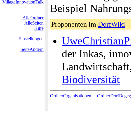
VillageInnovationTalk
Beispiel Nahrungs
AlleOrdner
AlleSeiten
Proponenten im
DorfWiki
Hilfe
UweChristianP
Einstellungen
SeiteÄndern
der Inkas, inno
Landwirtschaft
Biodiversität
OrdnerOrganisationen
OrdnerDorfBege