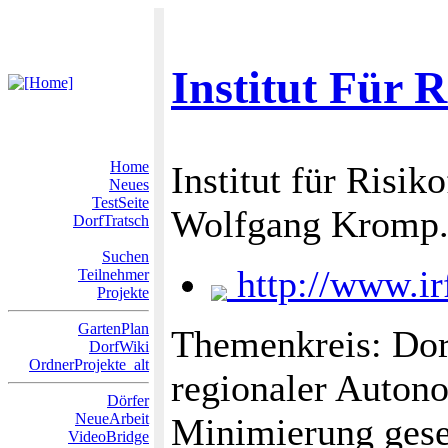
Institut Für 
Home
Institut für Risik
Neues
TestSeite
Wolfgang Kromp
DorfTratsch
Suchen
http://www.irf
Teilnehmer
Projekte
GartenPlan
Themenkreis: Dor
DorfWiki
OrdnerProjekte_alt
regionaler Autono
Dörfer
NeueArbeit
Minimierung gese
VideoBridge