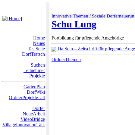
Innovative Themen
/
Soziale Dorferneuerun
Schu Lung
Home
Fortbildung für pflegende Angehörige
Neues
TestSeite
Da Sein – Zeitschrift für pflegende Ang
DorfTratsch
OrdnerThemen
Suchen
Teilnehmer
Projekte
GartenPlan
DorfWiki
OrdnerProjekte_alt
Dörfer
NeueArbeit
VideoBridge
VillageInnovationTalk