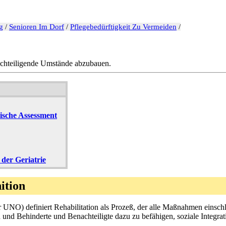
g
/
Senioren Im Dorf
/
Pflegebedürftigkeit Zu Vermeiden
/
enachteiligende Umstände abzubauen.
rische Assessment
 der Geriatrie
ition
NO) definiert Rehabilitation als Prozeß, der alle Maßnahmen einschli
und Behinderte und Benachteiligte dazu zu befähigen, soziale Integrati