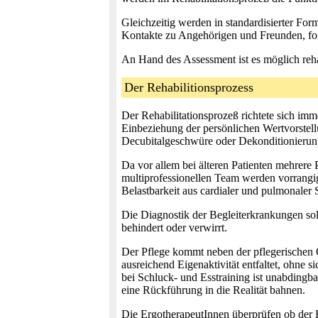
Gleichzeitig werden in standardisierter For
Kontakte zu Angehörigen und Freunden, for
An Hand des Assessment ist es möglich reh
Der Rehabilitionsprozess
Der Rehabilitationsprozeß richtete sich im
Einbeziehung der persönlichen Wertvorstel
Decubitalgeschwüre oder Dekonditionierun
Da vor allem bei älteren Patienten mehrere
multiprofessionellen Team werden vorrangi
Belastbarkeit aus cardialer und pulmonaler 
Die Diagnostik der Begleiterkrankungen soll
behindert oder verwirrt.
Der Pflege kommt neben der pflegerischen Ob
ausreichend Eigenaktivität entfaltet, ohne 
bei Schluck- und Esstraining ist unabdingb
eine Rückführung in die Realität bahnen.
Die ErgotherapeutInnen überprüfen ob der Ei