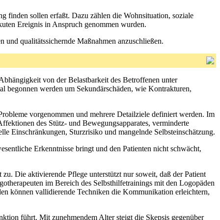
ng finden sollen erfaßt. Dazu zählen die Wohnsituation, soziale
 akuten Ereignis in Anspruch genommen wurden.
ren und qualitätssichernde Maßnahmen anzuschließen.
Abhängigkeit von der Belastbarkeit des Betroffenen unter
pital begonnen werden um Sekundärschäden, wie Kontrakturen,
r Probleme vorgenommen und mehrere Detailziele definiert werden. Im
 Affektionen des Stütz- und Bewegungsapparates, verminderte
tuelle Einschränkungen, Sturzrisiko und mangelnde Selbsteinschätzung.
wesentliche Erkenntnisse bringt und den Patienten nicht schwächt,
zu. Die aktivierende Pflege unterstützt nur soweit, daß der Patient
Ergotherapeuten im Bereich des Selbsthilfetrainings mit den Logopäden
nden können vallidierende Techniken die Kommunikation erleichtern,
unktion führt. Mit zunehmendem Alter steigt die Skepsis gegenüber