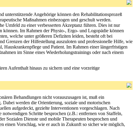
und unterstützende Angehörige können den Rehabilitationsprozeß
 therapeutische Maßnahmen einbezogen und geschult werden.
che Umfeld zu einer verbesserten Akzeptanz führen. Dies ist nur
tehen können. Im Rahmen der Physio-, Ergo- und Logopädie können
en, welche unter größeren Defiziten leiden, besteht oft bei
d Grenzen der Hilfestellung auszuloten und professionelle Hilfe, wie
l, Hauskrankenpflege und Patient. Im Rahmen einer längerfristigen
aßnahmen im Sinne eines Wiederholungstrainings oder nach einem
ären Aufenthalt hinaus zu sichern und eine vorzeitige
tionären Behandlungen nicht vorauszusagen ist, muß ein
. Dabei werden die Orientierung, soziale und motorischen
uellen aufgedeckt, gezielte Interventionen vorgeschlagen. Nach
notwendigen Schritte besprochen (z.B.: entfernen von Staffeln,
n der Sozialen Dienste und mobile Therapeuten besprochen und
ren einen Vorschlag, wie er auch in Zukunft so sicher wie möglich,