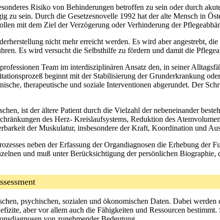
besonderes Risiko von Behinderungen betroffen zu sein oder durch aku
g zu sein. Durch die Gesetzesnovelle 1992 hat der alte Mensch in Öste
sollen mit dem Ziel der Verzögerung oder Verhinderung der Pflegeabhä
derherstellung nicht mehr erreicht werden. Es wird aber angestrebt, di
ren. Es wird versucht die Selbsthilfe zu fördern und damit die Pflegea
ofessionen Team im interdisziplinären Ansatz den, in seiner Alltagsfä
itationsprozeß beginnt mit der Stabilisierung der Grunderkrankung oder
sche, therapeutische und soziale Interventionen abgerundet. Der Schrit
nschen, ist der ältere Patient durch die Vielzahl der nebeneinander b
nschränkungen des Herz- Kreislaufsystems, Reduktion des Atemvolumen
ierbarkeit der Muskulatur, insbesondere der Kraft, Koordination und A
rozesses neben der Erfassung der Organdiagnosen die Erhebung der Funk
elnen und muß unter Berücksichtigung der persönlichen Biographie, 
 Assessment
ysischen, psychischen, sozialen und ökonomischen Daten. Dabei werd
Defizite, aber vor allem auch die Fähigkeiten und Ressourcen bestimm
tionsdiagnosen von zunehmender Bedeutung.