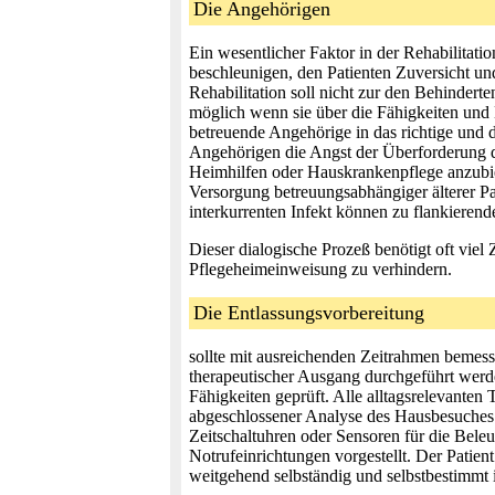
Die Angehörigen
Ein wesentlicher Faktor in der Rehabilitat
beschleunigen, den Patienten Zuversicht u
Rehabilitation soll nicht zur den Behindert
möglich wenn sie über die Fähigkeiten und
betreuende Angehörige in das richtige und d
Angehörigen die Angst der Überforderung du
Heimhilfen oder Hauskrankenpflege anzubie
Versorgung betreuungsabhängiger älterer P
interkurrenten Infekt können zu flankier
Dieser dialogische Prozeß benötigt oft viel 
Pflegeheimeinweisung zu verhindern.
Die Entlassungsvorbereitung
sollte mit ausreichenden Zeitrahmen bemess
therapeutischer Ausgang durchgeführt werde
Fähigkeiten geprüft. Alle alltagsrelevanten
abgeschlossener Analyse des Hausbesuches 
Zeitschaltuhren oder Sensoren für die Bele
Notrufeinrichtungen vorgestellt. Der Patien
weitgehend selbständig und selbstbestimm