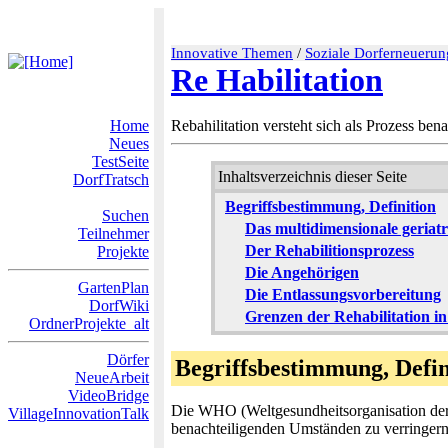
Innovative Themen
/
Soziale Dorferneuerun
Re Habilitation
Home
Rebahilitation versteht sich als Prozess b
Neues
TestSeite
Inhaltsverzeichnis dieser Seite
DorfTratsch
Begriffsbestimmung, Definition
Suchen
Das multidimensionale geriat
Teilnehmer
Der Rehabilitionsprozess
Projekte
Die Angehörigen
GartenPlan
Die Entlassungsvorbereitung
DorfWiki
Grenzen der Rehabilitation in
OrdnerProjekte_alt
Dörfer
Begriffsbestimmung, Defin
NeueArbeit
VideoBridge
Die WHO (Weltgesundheitsorganisation der U
VillageInnovationTalk
benachteiligenden Umständen zu verringern 