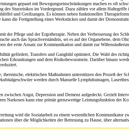
istungen gepaart mit Bewegungseinschränkungen machen es oft schwier
ng des Sturzrisikos im Vordergrund. Dazu zählen vor allem Haltegriff
huhlöffel und Greifzangen. Es können neben funktionellen Therapiefor
e kann die Fertigstellung eines Werkstückes und damit der Demonstrati
it der Pflege und der Ergotherapie. Neben der Verbesserung des Sch
he auch das Sprachverständnis, sei es auf der Organebene, dem Ohr, se
ben der erste Ansatz zur Kommunikation und damit zur Willensäußeru
lität gefördert, Transfers und Gangbild optimiert. Die Wahl des richt
chen Erkrankungen und dem Risikobewusstsein. Darüber hinaus werden
reduziert.
 thermische, elektrischen Maßnahmen unterstützen den Prozeß der Sc
Dekubitalgeschwüre werden durch Manuelle Lymphdrainagen, Laserthe
 zwischen Angst, Depression und Demenz aufgedeckt. Gezielt Interve
geren Narkosen kann eine primär grenzwertige Leistungsfunktion der Ko
ereitung wird die Sozialarbeit zu einem wesentlichen Kommunikator zw
rmationen über die Möglichkeiten der Betreuung zu Hause, über alternat