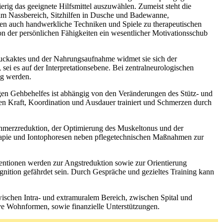
ig das geeignete Hilfsmittel auszuwählen. Zumeist steht die
e im Nassbereich, Sitzhilfen in Dusche und Badewanne,
men auch handwerkliche Techniken und Spiele zu therapeutischen
on der persönlichen Fähigkeiten ein wesentlicher Motivationsschub
luckaktes und der Nahrungsaufnahme widmet sie sich der
i es auf der Interpretationsebene. Bei zentralneurologischen
ng werden.
igen Gehbehelfes ist abhängig von den Veränderungen des Stütz- und
 Kraft, Koordination und Ausdauer trainiert und Schmerzen durch
hmerzreduktion, der Optimierung des Muskeltonus und der
rapie und Iontophoresen neben pflegetechnischen Maßnahmen zur
ntionen werden zur Angstreduktion sowie zur Orientierung
gnition gefährdet sein. Durch Gespräche und gezieltes Training kann
ischen Intra- und extramuralem Bereich, zwischen Spital und
ive Wohnformen, sowie finanzielle Unterstützungen.