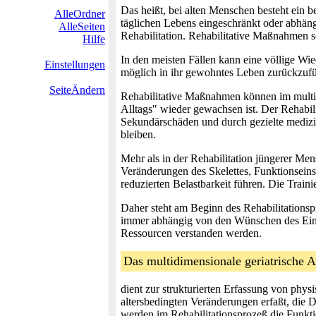
Das heißt, bei alten Menschen besteht ein 
AlleOrdner
täglichen Lebens eingeschränkt oder abhängi
AlleSeiten
Rehabilitation. Rehabilitative Maßnahmen 
Hilfe
In den meisten Fällen kann eine völlige Wie
Einstellungen
möglich in ihr gewohntes Leben zurückzufüh
SeiteÄndern
Rehabilitative Maßnahmen können im multipr
Alltags" wieder gewachsen ist. Der Rehabil
Sekundärschäden und durch gezielte medizini
bleiben.
Mehr als in der Rehabilitation jüngerer Me
Veränderungen des Skelettes, Funktionsei
reduzierten Belastbarkeit führen. Die Train
Daher steht am Beginn des Rehabilitationsp
immer abhängig von den Wünschen des Einz
Ressourcen verstanden werden.
Das multidimensionale geriatrische
dient zur strukturierten Erfassung von ph
altersbedingten Veränderungen erfaßt, die 
werden im Rehabilitationsprozeß die Funk