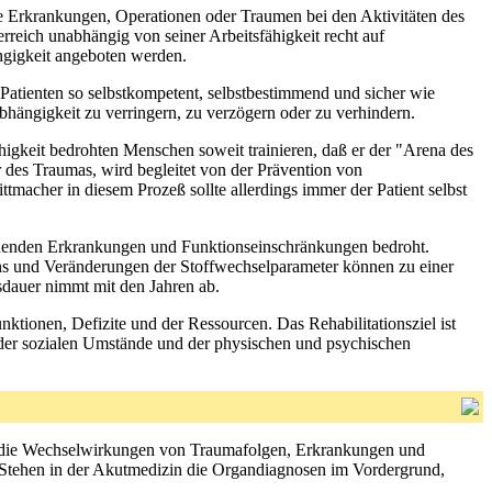
te Erkrankungen, Operationen oder Traumen bei den Aktivitäten des
rreich unabhängig von seiner Arbeitsfähigkeit recht auf
ngigkeit angeboten werden.
e Patienten so selbstkompetent, selbstbestimmend und sicher wie
bhängigkeit zu verringern, zu verzögern oder zu verhindern.
higkeit bedrohten Menschen soweit trainieren, daß er der "Arena des
 des Traumas, wird begleitet von der Prävention von
tmacher in diesem Prozeß sollte allerdings immer der Patient selbst
estehenden Erkrankungen und Funktionseinschränkungen bedroht.
s und Veränderungen der Stoffwechselparameter können zu einer
usdauer nimmt mit den Jahren ab.
tionen, Defizite und der Ressourcen. Das Rehabilitationsziel ist
der sozialen Umstände und der physischen und psychischen
en die Wechselwirkungen von Traumafolgen, Erkrankungen und
t. Stehen in der Akutmedizin die Organdiagnosen im Vordergrund,