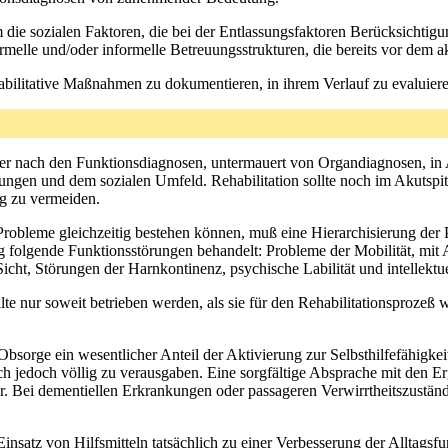
m die sozialen Faktoren, die bei der Entlassungsfaktoren Berücksichtigu
melle und/oder informelle Betreuungsstrukturen, die bereits vor dem
abilitative Maßnahmen zu dokumentieren, in ihrem Verlauf zu evaluie
mer nach den Funktionsdiagnosen, untermauert von Organdiagnosen, in 
lungen und dem sozialen Umfeld. Rehabilitation sollte noch im Akuts
g zu vermeiden.
 Probleme gleichzeitig bestehen können, muß eine Hierarchisierung de
g folgende Funktionsstörungen behandelt: Probleme der Mobilität, mit
Sicht, Störungen der Harnkontinenz, psychische Labilität und intellek
te nur soweit betrieben werden, als sie für den Rehabilitationsprozeß 
sorge ein wesentlicher Anteil der Aktivierung zur Selbsthilfefähigkeit 
sich jedoch völlig zu verausgaben. Eine sorgfältige Absprache mit den 
ar. Bei dementiellen Erkrankungen oder passageren Verwirrtheitszustä
nsatz von Hilfsmitteln tatsächlich zu einer Verbesserung der Alltagsf