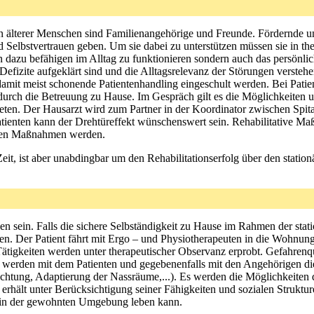
ion älterer Menschen sind Familienangehörige und Freunde. Fördernde 
nd Selbstvertrauen geben. Um sie dabei zu unterstützen müssen sie in
en dazu befähigen im Alltag zu funktionieren sondern auch das persönli
 Defizite aufgeklärt sind und die Alltagsrelevanz der Störungen vers
amit meist schonende Patientenhandling eingeschult werden. Bei Patient
rch die Betreuung zu Hause. Im Gespräch gilt es die Möglichkeiten un
ten. Der Hausarzt wird zum Partner in der Koordinator zwischen Spita
atienten kann der Drehtüreffekt wünschenswert sein. Rehabilitative M
enden Maßnahmen werden.
Zeit, ist aber unabdingbar um den Rehabilitationserfolg über den station
en sein. Falls die sichere Selbständigkeit zu Hause im Rahmen der sta
n. Der Patient fährt mit Ergo – und Physiotherapeuten in die Wohnung
 Tätigkeiten werden unter therapeutischer Observanz erprobt. Gefahrenq
werden mit dem Patienten und gegebenenfalls mit den Angehörigen die 
uchtung, Adaptierung der Nassräume,...). Es werden die Möglichkeite
t erhält unter Berücksichtigung seiner Fähigkeiten und sozialen Struktu
t in der gewohnten Umgebung leben kann.