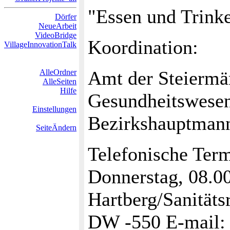
"Essen und Trinke
Dörfer
NeueArbeit
VideoBridge
Koordination:
VillageInnovationTalk
Amt der Steiermä
AlleOrdner
AlleSeiten
Hilfe
Gesundheitswesen
Einstellungen
Bezirkshauptmanns
SeiteÄndern
Telefonische Ter
Donnerstag, 08.0
Hartberg/Sanitäts
DW -550 E-mail: