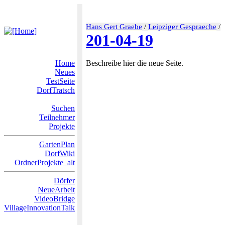
Hans Gert Graebe
/
Leipziger Gespraeche
/
201-04-19
Home
Beschreibe hier die neue Seite.
Neues
TestSeite
DorfTratsch
Suchen
Teilnehmer
Projekte
GartenPlan
DorfWiki
OrdnerProjekte_alt
Dörfer
NeueArbeit
VideoBridge
VillageInnovationTalk