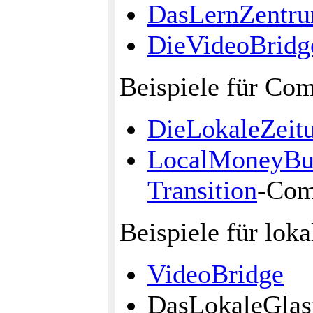
DasLernZentr
DieVideoBridg
Beispiele für C
DieLokaleZeit
LocalMoneyBu
Transition
-Com
Beispiele für loka
VideoBridge
DasLokaleGlas