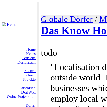
Globale Dörfer
/
M
Das Know How
Home
todo
Neues
TestSeite
DorfTratsch
"Localisation d
Suchen
outside world. 
Teilnehmer
Projekte
businesses whic
GartenPlan
DorfWiki
employ local w
OrdnerProjekte_alt
Dörfer