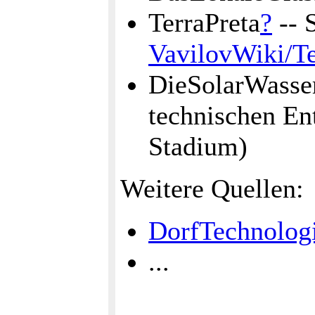
TerraPreta
?
-- 
VavilovWiki/Te
DieSolarWass
technischen En
Stadium)
Weitere Quellen:
DorfTechnolog
...