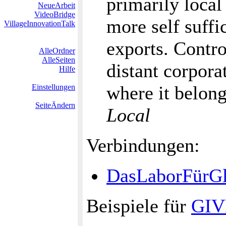
primarily loca
NeueArbeit
VideoBridge
more self suffi
VillageInnovationTalk
exports. Contr
AlleOrdner
AlleSeiten
distant corpor
Hilfe
where it belon
Einstellungen
SeiteÄndern
Local
Verbindungen:
DasLaborFürGl
Beispiele für
GIV