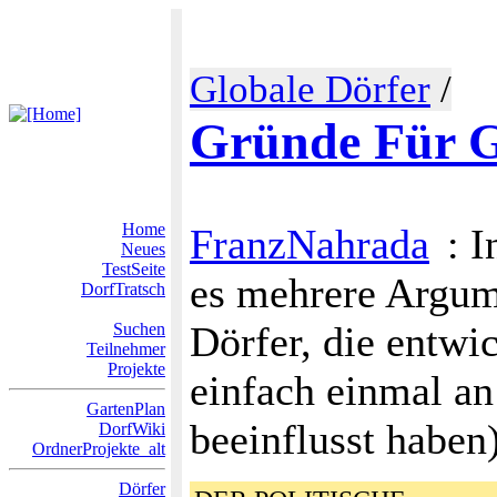
Globale Dörfer
/
Gründe Für G
Home
FranzNahrada
: 
Neues
TestSeite
es mehrere Argum
DorfTratsch
Dörfer, die entwic
Suchen
Teilnehmer
Projekte
einfach einmal an
GartenPlan
beeinflusst haben)
DorfWiki
OrdnerProjekte_alt
Dörfer