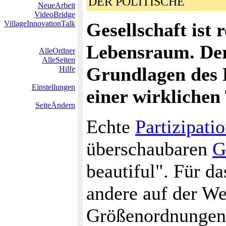
DER POLITISCHE
NeueArbeit
VideoBridge
VillageInnovationTalk
Gesellschaft ist
Lebensraum. Der
AlleOrdner
AlleSeiten
Grundlagen des L
Hilfe
Einstellungen
einer wirklichen
SeiteÄndern
Echte
Partizipati
überschaubaren
G
beautiful". Für d
andere auf der Wel
Größenordnungen