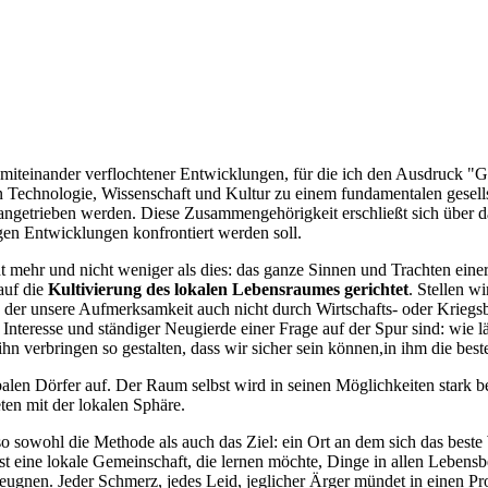
ng miteinander verflochtener Entwicklungen, für die ich den Ausdruck "
n Technologie, Wissenschaft und Kultur zu einem fundamentalen gesell
getrieben werden. Diese Zusammengehörigkeit erschließt sich über das
en Entwicklungen konfrontiert werden soll.
 mehr und nicht weniger als dies: das ganze Sinnen und Trachten einer
auf die
Kultivierung des lokalen Lebensraumes gerichtet
. Stellen w
n der unsere Aufmerksamkeit auch nicht durch Wirtschafts- oder Kriegs
m Interesse und ständiger Neugierde einer Frage auf der Spur sind: wi
ihn verbringen so gestalten, dass wir sicher sein können,in ihm die be
obalen Dörfer auf. Der Raum selbst wird in seinen Möglichkeiten star
eten mit der lokalen Sphäre.
 sowohl die Methode als auch das Ziel: ein Ort an dem sich das beste Wi
st eine lokale Gemeinschaft, die lernen möchte, Dinge in allen Lebensb
rleugnen. Jeder Schmerz, jedes Leid, jeglicher Ärger mündet in einen