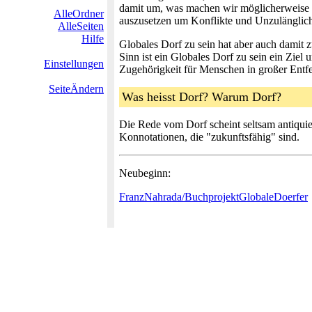
damit um, was machen wir möglicherweise f
AlleOrdner
auszusetzen um Konflikte und Unzulänglich
AlleSeiten
Hilfe
Globales Dorf zu sein hat aber auch damit
Sinn ist ein Globales Dorf zu sein ein Ziel
Einstellungen
Zugehörigkeit für Menschen in großer Entfe
SeiteÄndern
Was heisst Dorf? Warum Dorf?
Die Rede vom Dorf scheint seltsam antiquier
Konnotationen, die "zukunftsfähig" sind.
Neubeginn:
FranzNahrada/BuchprojektGlobaleDoerfer