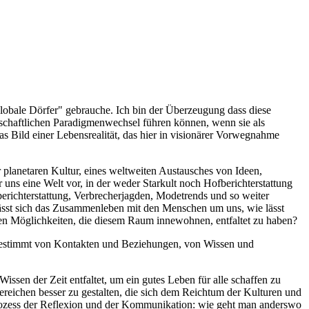
Globale Dörfer" gebrauche. Ich bin der Überzeugung dass diese
schaftlichen Paradigmenwechsel führen können, wenn sie als
 Bild einer Lebensrealität, das hier in visionärer Vorwegnahme
 planetaren Kultur, eines weltweiten Austausches von Ideen,
ir uns eine Welt vor, in der weder Starkult noch Hofberichterstattung
berichterstattung, Verbrecherjagden, Modetrends und so weiter
e lässt sich das Zusammenleben mit den Menschen um uns, wie lässt
sten Möglichkeiten, die diesem Raum innewohnen, entfaltet zu haben?
k bestimmt von Kontakten und Beziehungen, von Wissen und
ssen der Zeit entfaltet, um ein gutes Leben für alle schaffen zu
ereichen besser zu gestalten, die sich dem Reichtum der Kulturen und
 Prozess der Reflexion und der Kommunikation: wie geht man anderswo