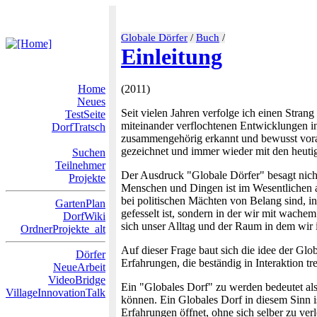
Globale Dörfer
/
Buch
/
Einleitung
Home
(2011)
Neues
Seit vielen Jahren verfolge ich einen Stra
TestSeite
miteinander verflochtenen Entwicklungen i
DorfTratsch
zusammengehörig erkannt und bewusst voran
gezeichnet und immer wieder mit den heutig
Suchen
Teilnehmer
Der Ausdruck "Globale Dörfer" besagt nicht
Projekte
Menschen und Dingen ist im Wesentlichen 
bei politischen Mächten von Belang sind, i
GartenPlan
gefesselt ist, sondern in der wir mit wache
DorfWiki
sich unser Alltag und der Raum in dem wir 
OrdnerProjekte_alt
Auf dieser Frage baut sich die idee der Gl
Dörfer
Erfahrungen, die beständig in Interaktion tr
NeueArbeit
VideoBridge
Ein "Globales Dorf" zu werden bedeutet also
VillageInnovationTalk
können. Ein Globales Dorf in diesem Sinn i
Erfahrungen öffnet, ohne sich selber zu ve