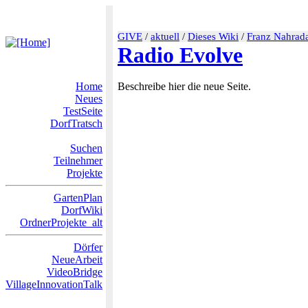
GIVE
/
aktuell
/
Dieses Wiki
/
Franz Nahrad
Radio Evolve
Home
Beschreibe hier die neue Seite.
Neues
TestSeite
DorfTratsch
Suchen
Teilnehmer
Projekte
GartenPlan
DorfWiki
OrdnerProjekte_alt
Dörfer
NeueArbeit
VideoBridge
VillageInnovationTalk