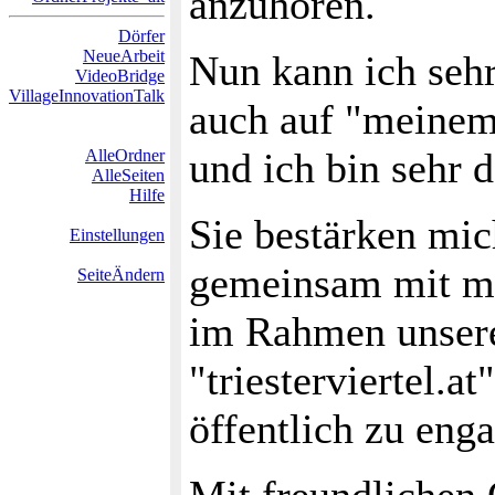
anzuhören.
Dörfer
NeueArbeit
Nun kann ich sehr
VideoBridge
VillageInnovationTalk
auch auf "meinem
und ich bin sehr 
AlleOrdner
AlleSeiten
Hilfe
Sie bestärken mic
Einstellungen
gemeinsam mit me
SeiteÄndern
im Rahmen unsere
"triesterviertel.a
öffentlich zu eng