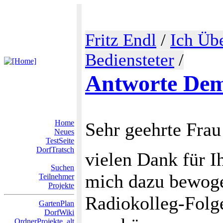
Fritz Endl
/
Ich Üb
Bediensteter
/
Antworte Dem
Home
Sehr geehrte Fra
Neues
TestSeite
DorfTratsch
vielen Dank für I
Suchen
mich dazu bewoge
Teilnehmer
Projekte
Radiokolleg-Folge
GartenPlan
DorfWiki
OrdnerProjekte_alt