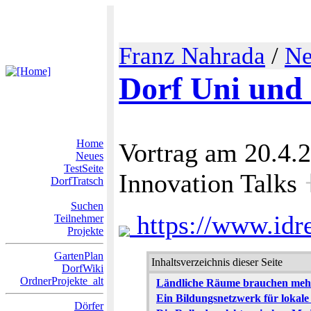
Franz Nahrada
/
Ne
Dorf Uni und 
Home
Vortrag am 20.4.
Neues
TestSeite
Innovation Talks
DorfTratsch
Suchen
https://www.idre
Teilnehmer
Projekte
GartenPlan
Inhaltsverzeichnis dieser Seite
DorfWiki
OrdnerProjekte_alt
Ländliche Räume brauchen mehr
Ein Bildungsnetzwerk für lokal
Dörfer