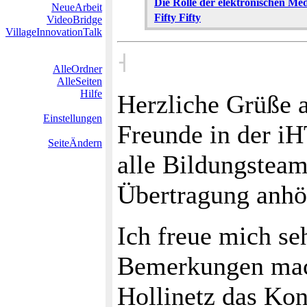
Die Rolle der elektronischen Me
NeueArbeit
Fifty Fifty
VideoBridge
VillageInnovationTalk
˧
AlleOrdner
AlleSeiten
Hilfe
Herzliche Grüße 
Einstellungen
Freunde in der i
SeiteÄndern
alle Bildungsteam
Übertragung anhö
Ich freue mich seh
Bemerkungen mac
Hollinetz das Ko