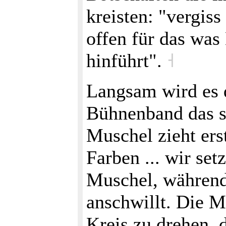
kreisten: "vergis
offen für das was
hinführt".
˧
Langsam wird es 
Bühnenband das s
Muschel zieht ers
Farben ... wir set
Muschel, während
anschwillt. Die M
Kreis zu drehen, d