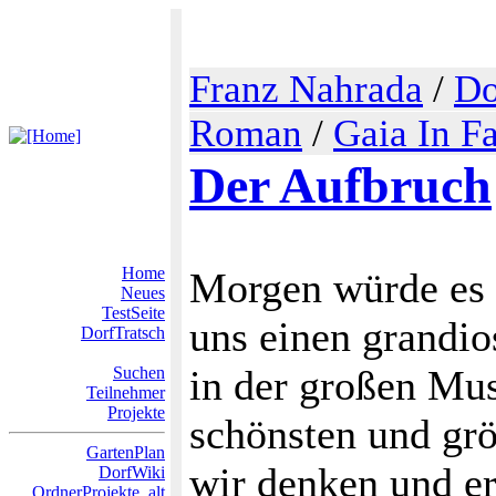
Franz Nahrada
/
Do
Roman
/
Gaia In F
Der Aufbruch
Home
Morgen würde es s
Neues
TestSeite
uns einen grandio
DorfTratsch
in der großen Mu
Suchen
Teilnehmer
Projekte
schönsten und grö
GartenPlan
wir denken und e
DorfWiki
OrdnerProjekte_alt