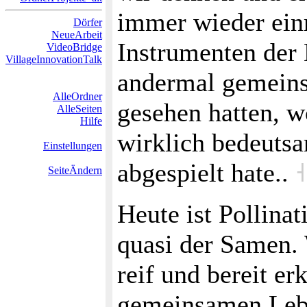
immer wieder ei
Dörfer
NeueArbeit
Instrumenten der 
VideoBridge
VillageInnovationTalk
andermal gemeins
AlleOrdner
gesehen hatten, 
AlleSeiten
Hilfe
wirklich bedeutsa
Einstellungen
abgespielt hate..
˧
SeiteÄndern
Heute ist Pollina
quasi der Samen. 
reif und bereit er
gemeinsamen Lebe