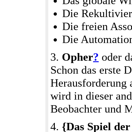
Das globale W
Die Rekultivie
Die freien Ass
Die Automation
3.
Opher
?
oder d
Schon das erste D
Herausforderung 
wird in dieser a
Beobachter und M
4.
{Das Spiel de