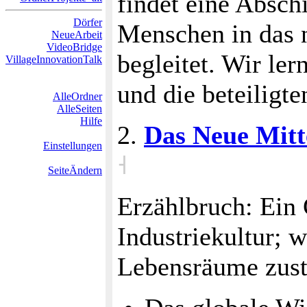
findet eine Abschi
Dörfer
Menschen in das 
NeueArbeit
VideoBridge
begleitet. Wir le
VillageInnovationTalk
und die beteilig
AlleOrdner
AlleSeiten
Hilfe
2.
Das Neue Mitt
Einstellungen
˧
SeiteÄndern
Erzählbruch: Ein
Industriekultur; 
Lebensräume zus