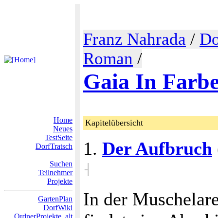
Franz Nahrada
/
Do
Roman
/
Gaia In Farb
Home
Kapitelübersicht
Neues
TestSeite
1.
Der Aufbruch
DorfTratsch
Suchen
˧
Teilnehmer
Projekte
In der Muschelare
GartenPlan
DorfWiki
OrdnerProjekte_alt