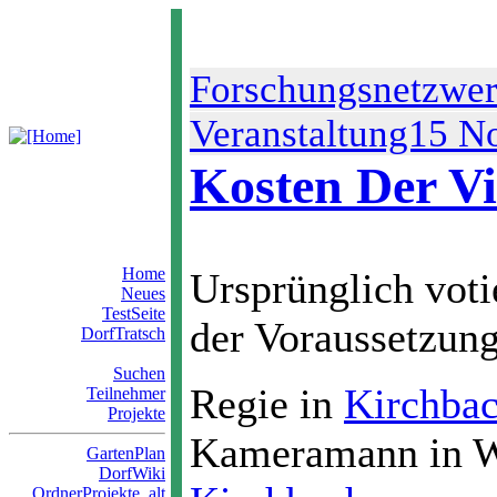
Forschungsnetzwer
Veranstaltung15 
Kosten Der V
Home
Ursprünglich votie
Neues
TestSeite
der Voraussetzung
DorfTratsch
Suchen
Regie in
Kirchba
Teilnehmer
Projekte
Kameramann in W
GartenPlan
DorfWiki
OrdnerProjekte_alt