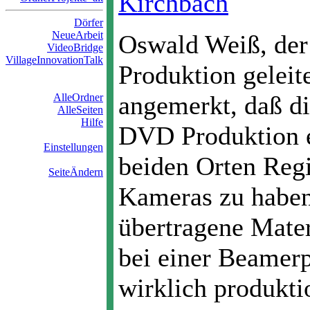
Kirchbach
Dörfer
NeueArbeit
Oswald Weiß, der
VideoBridge
VillageInnovationTalk
Produktion geleite
angemerkt, daß di
AlleOrdner
AlleSeiten
Hilfe
DVD Produktion e
Einstellungen
beiden Orten Reg
SeiteÄndern
Kameras zu haben
übertragene Mater
bei einer Beamerpr
wirklich produkti