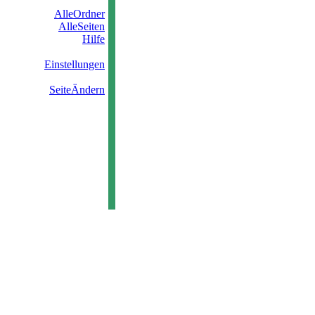
AlleOrdner
AlleSeiten
Hilfe
Einstellungen
SeiteÄndern