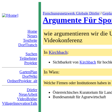
Forschungsnetzwerk Globale Dörfer
/
Gepla
Argumente Für Spo
Home
wie argumentieren wir die U
Neues
Videokonferenz
TestSeite
DorfTratsch
In
Kirchbach
:
Suchen
Teilnehmer
Sichtbarkeit von
Kirchbach
für hochk
Projekte
In Wien:
GartenPlan
DorfWiki
OrdnerProjekte_alt
Welche Firmen oder Institutionen haben in
Dörfer
Österreichisches Kuratorium für La
NeueArbeit
Bundesanstalt für Agrarwirtschaft
VideoBridge
VillageInnovationTalk