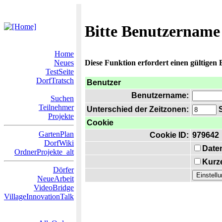
Bitte Benutzername
Home
Neues
Diese Funktion erfordert einen gültigen
TestSeite
DorfTratsch
Benutzer
Benutzername:
Suchen
Teilnehmer
Unterschied der Zeitzonen:
S
Projekte
Cookie
GartenPlan
Cookie ID:
979642
DorfWiki
Date
OrdnerProjekte_alt
Kurze
Dörfer
NeueArbeit
VideoBridge
VillageInnovationTalk