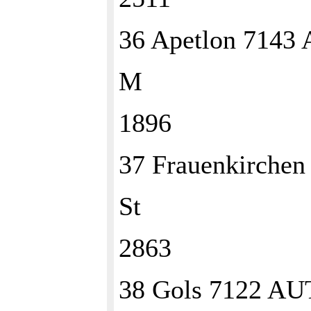
36 Apetlon 7143
M
1896
37 Frauenkirche
St
2863
38 Gols 7122 AU