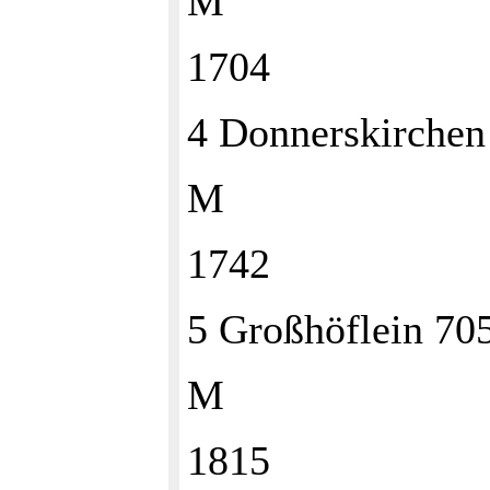
M
1704
4 Donnerskirche
M
1742
5 Großhöflein 7
M
1815