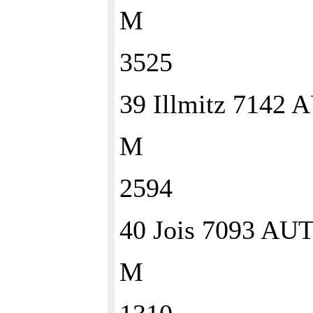
M
3525
39 Illmitz 7142
M
2594
40 Jois 7093 AU
M