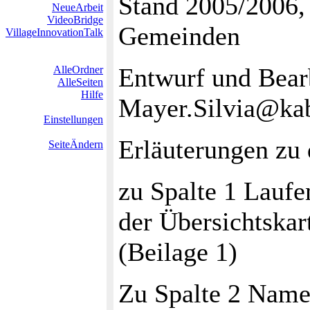
Stand 2005/2006,
NeueArbeit
VideoBridge
Gemeinden
VillageInnovationTalk
Entwurf und Bear
AlleOrdner
AlleSeiten
Hilfe
Mayer.Silvia@kab
Einstellungen
Erläuterungen zu
SeiteÄndern
zu Spalte 1 Lauf
der Übersichtskar
(Beilage 1)
Zu Spalte 2 Name 