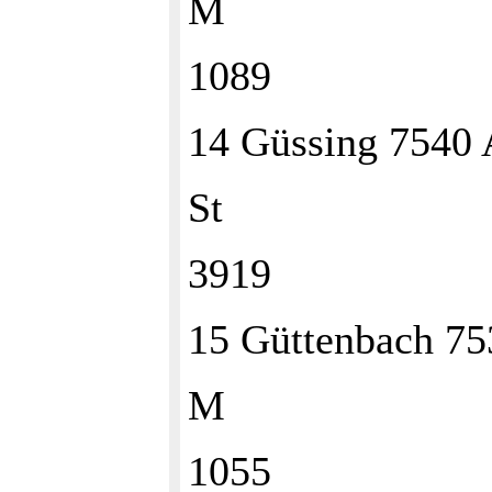
M
1089
14 Güssing 7540
St
3919
15 Güttenbach 7
M
1055