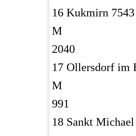
16 Kukmirn 754
M
2040
17 Ollersdorf i
M
991
18 Sankt Michae