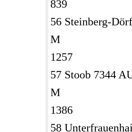
839
56 Steinberg-Dö
M
1257
57 Stoob 7344 A
M
1386
58 Unterfrauenh