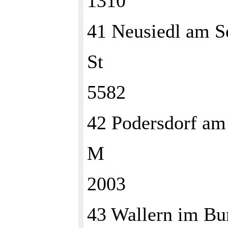
1310
41 Neusiedl am 
St
5582
42 Podersdorf a
M
2003
43 Wallern im B