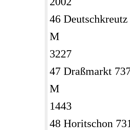
2002
46 Deutschkreut
M
3227
47 Draßmarkt 73
M
1443
48 Horitschon 7