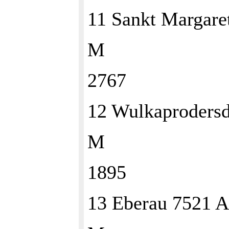
11 Sankt Margar
M
2767
12 Wulkaproders
M
1895
13 Eberau 7521 