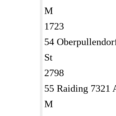
M
1723
54 Oberpullendo
St
2798
55 Raiding 7321
M