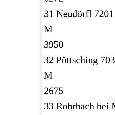
31 Neudörfl 720
M
3950
32 Pöttsching 7
M
2675
33 Rohrbach bei