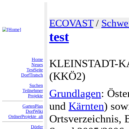
ECOVAST
/
Schwer
test
Home
KLEINSTADT-KAT
Neues
TestSeite
(KKÖ2)
DorfTratsch
Suchen
Grundlagen
: Öst
Teilnehmer
Projekte
und
Kärnten
) sow
GartenPlan
DorfWiki
Ortsverzeichnis,
OrdnerProjekte_alt
Dörfer