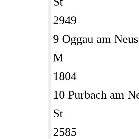
St
2949
9 Oggau am Neus
M
1804
10 Purbach am N
St
2585