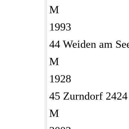
M
1993
44 Weiden am Se
M
1928
45 Zurndorf 242
M