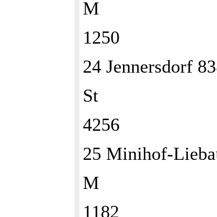
M
1250
24 Jennersdorf 
St
4256
25 Minihof-Lieb
M
1182