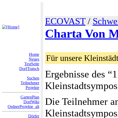
ECOVAST
/
Schwer
Charta Von 
Home
Für unsere Kleinstäd
Neues
TestSeite
DorfTratsch
Ergebnisse des “1
Suchen
Kleinstadtsympos
Teilnehmer
Projekte
GartenPlan
Die Teilnehmer a
DorfWiki
OrdnerProjekte_alt
Kleinstadtsympos
Dörfer