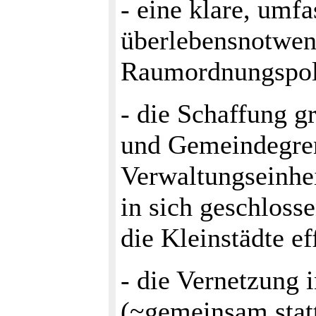
- eine klare, umf
überlebensnotwen
Raumordnungspoli
- die Schaffung gr
und Gemeindegren
Verwaltungseinhei
in sich ge­schlos
die Kleinstädte e
- die Vernetzung 
(~gemeinsam stat