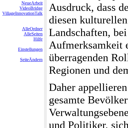
NeueArbeit
Ausdruck, dass de
VideoBridge
VillageInnovationTalk
diesen kulturelle
AlleOrdner
Landschaften, bei
AlleSeiten
Hilfe
Aufmerk­samkeit e
Einstellungen
überragenden Roll
SeiteÄndern
Regionen und dem
Daher appel­liere
gesamte Bevölkeru
Verwaltungsebene
und Politiker, si