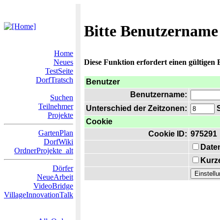
Bitte Benutzername
Home
Neues
Diese Funktion erfordert einen gültigen
TestSeite
DorfTratsch
Benutzer
Benutzername:
Suchen
Teilnehmer
Unterschied der Zeitzonen:
S
Projekte
Cookie
GartenPlan
Cookie ID:
975291
DorfWiki
Date
OrdnerProjekte_alt
Kurze
Dörfer
NeueArbeit
VideoBridge
VillageInnovationTalk