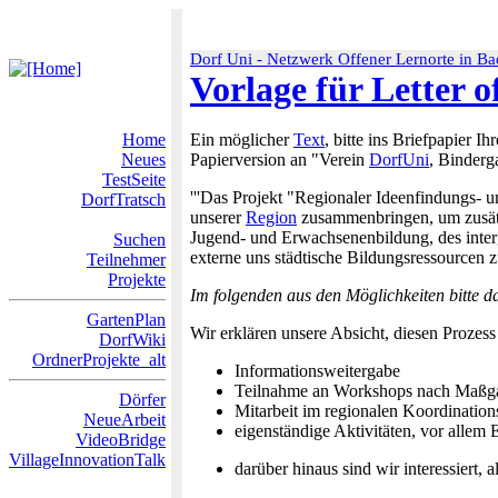
Dorf Uni - Netzwerk Offener Lernorte in 
Vorlage für Letter of
Home
Ein möglicher
Text
, bitte ins Briefpapier I
Neues
Papierversion an "Verein
DorfUni
, Binderg
TestSeite
'''Das Projekt "Regionaler Ideenfindungs-
DorfTratsch
unserer
Region
zusammenbringen, um zusätzl
Jugend- und Erwachsenenbildung, des inter
Suchen
externe uns städtische Bildungsressourcen 
Teilnehmer
Projekte
Im folgenden aus den Möglichkeiten bitte d
GartenPlan
Wir erklären unsere Absicht, diesen Prozess
DorfWiki
OrdnerProjekte_alt
Informationsweitergabe
Teilnahme an Workshops nach Maßgab
Dörfer
Mitarbeit im regionalen Koordination
NeueArbeit
eigenständige Aktivitäten, vor allem
VideoBridge
VillageInnovationTalk
darüber hinaus sind wir interessiert, 