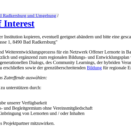
Bad Radkersburg und Umgebung
/
 Interest
hrer Institution kopieren, eventuell geeignet abändern und bitte eine ges
asse 1, 8490 Bad Radkersburg"
 und Weiterentwicklungsprozess für ein Netzwerk Offener Lernorte in
ich und ergänzend zum regionalen Bildungs- und Entwicklungsplan we
generationellen Dialogs, des Community Learnings, der hybriden Ver
zu erschließen sowie der grenzüberschreitenden
Bildung
für regionale 
as Zutreffende auswählen:
 zu unterstützen durch:
e unserer Verfügbarkeit
s- und Begleitgremium ohne Vereinsmitgliedschaft
 Einbringung von Lernorten und / oder Inhalten
als Projektpartner mitzuwirken.